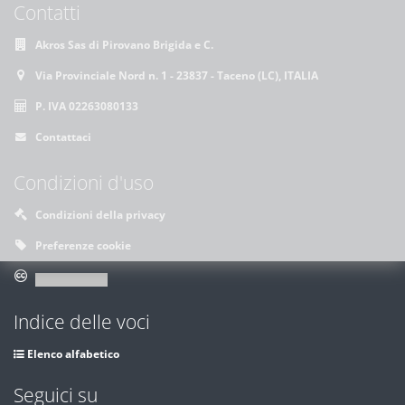
Contatti
Akros Sas di Pirovano Brigida e C.
Via Provinciale Nord n. 1 - 23837 - Taceno (LC), ITALIA
P. IVA 02263080133
Contattaci
Condizioni d'uso
Condizioni della privacy
Preferenze cookie
Indice delle voci
Elenco alfabetico
Seguici su