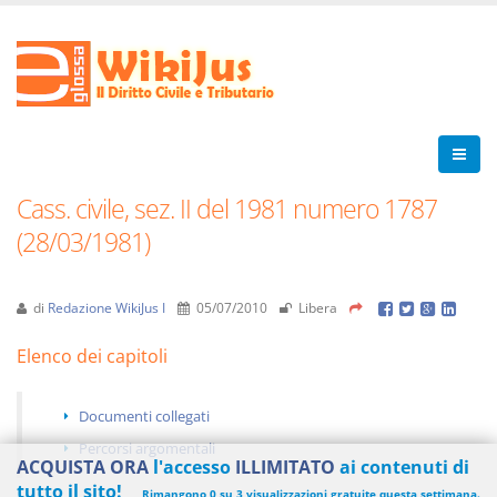
Cass. civile, sez. II del 1981 numero 1787
(28/03/1981)
di
Redazione WikiJus I
05/07/2010
Libera
Elenco dei capitoli
Documenti collegati
Percorsi argomentali
ACQUISTA ORA
l'accesso
ILLIMITATO
ai contenuti di
tutto il sito!
Rimangono 0 su 3 visualizzazioni gratuite questa settimana.