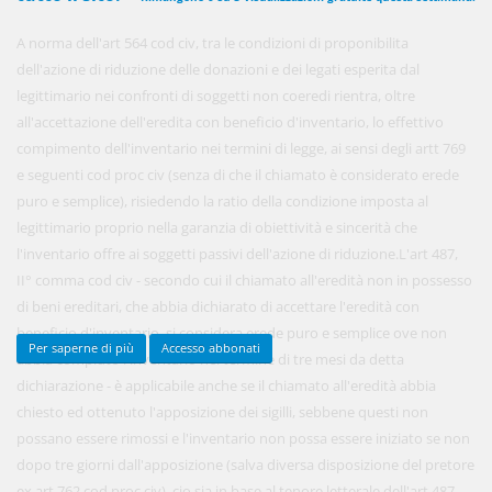
A norma dell'art 564 cod civ, tra le condizioni di proponibilita
dell'azione di riduzione delle donazioni e dei legati esperita dal
450,00 €
ANNUALI
legittimario nei confronti di soggetti non coeredi rientra, oltre
anziché
570.00€
,
risparmi il 21%!
all'accettazione dell'eredita con beneficio d'inventario, lo effettivo
compimento dell'inventario nei termini di legge, ai sensi degli artt 769
Acquista ora
e seguenti cod proc civ (senza di che il chiamato è considerato erede
puro e semplice), risiedendo la ratio della condizione imposta al
legittimario proprio nella garanzia di obiettività e sincerità che
48,00 €
MENSILI
l'inventario offre ai soggetti passivi dell'azione di riduzione.L'art 487,
II° comma cod civ - secondo cui il chiamato all'eredità non in possesso
di beni ereditari, che abbia dichiarato di accettare l'eredità con
Acquista ora
beneficio d'inventario, si considera erede puro e semplice ove non
Per saperne di più
Accesso abbonati
abbia compiuto l'inventario nel termine di tre mesi da detta
dichiarazione - è applicabile anche se il chiamato all'eredità abbia
chiesto ed ottenuto l'apposizione dei sigilli, sebbene questi non
possano essere rimossi e l'inventario non possa essere iniziato se non
dopo tre giorni dall'apposizione (salva diversa disposizione del pretore
ex art 762 cod proc civ), cio sia in base al tenore letterale dell'art 487,