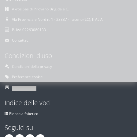
Akros Sas di Pirovano Brigida e C.
Via Provinciale Nord n. 1 - 23837 - Taceno (LC), ITALIA
P. IVA 02263080133
Contattaci
Condizioni d'uso
Condizioni della privacy
Preferenze cookie
Indice delle voci
Elenco alfabetico
Seguici su