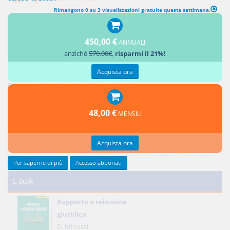
Rimangono 0 su 3 visualizzazioni gratuite questa settimana.
450,00 €
ANNUALI
Ultimi contributi
anziché
570.00€
,
risparmi il 21%!
Acquista ora
Responsabilità del notaio: i controlli sui soggetti e sull'oggetto dell'atto
Responsabilità del notaio: l'illecito disciplinare conseguente
Credito privilegiato del promissario acquirente e ipoteche sul bene
promesso in vendita
48,00 €
MENSILI
Responsabilità del notaio: natura giuridica e limiti
Reciprocità delle concessioni
Acquista ora
Tutti gli ultimi contributi >
Per saperne di più
Accesso abbonati
E-Book
Rapporto e relazione
giuridica
D. Minussi