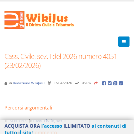
Cass. Civile, sez. I del 2026 numero 4051
(23/02/2026)
di
Redazione WikiJus I
17/04/2026
Libera
Percorsi argomentali
SENTENZE
Cass. Civile, sez. I
ACQUISTA ORA
l'accesso
ILLIMITATO
ai contenuti di
Aggiungi un commento
tutto il sito!