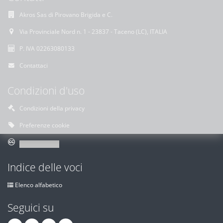
Akros Sas di Pirovano Brigida e C.
Via Provinciale Nord n. 1 - 23837 - Taceno (LC), ITALIA
P. IVA 02263080133
Contattaci
Condizioni d'uso
Condizioni della privacy
Preferenze cookie
Indice delle voci
Elenco alfabetico
Seguici su