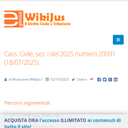
Cass. Civile, sez. I del 2025 numero 20091
(18/07/2025)
di
Redazione WikiJus I
02/10/2025
Libera
Percorsi argomentali
SENTENZE
Cass. Civile, sez. I
ACQUISTA ORA
l'accesso
ILLIMITATO
ai contenuti di
Aggiungi un commento
tutto il sito!