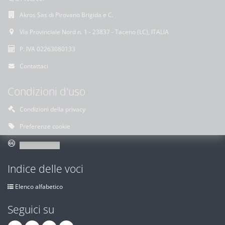
Akros Sas di Pirovano Brigida e C.
Via Provinciale Nord n. 1 - 23837 - Taceno (LC), ITALIA
P. IVA 02263080133
Contattaci
Condizioni d'uso
Condizioni della privacy
Preferenze cookie
Indice delle voci
Elenco alfabetico
Seguici su