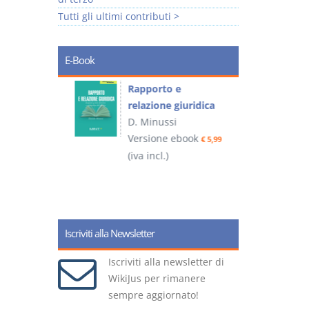
Tutti gli ultimi contributi >
E-Book
 e
Rapporto e
I
relazione giuridica
D. Minussi
ook
Versione ebook
(
€ 4,19
€ 5,99
(iva incl.)
Iscriviti alla Newsletter
Iscriviti alla newsletter di
WikiJus per rimanere
sempre aggiornato!