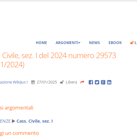
HOME
ARGOMENTI
NEWS
EBOOK
L
 Civile, sez. I del 2024 numero 29573
11/2024)
azione WikiJus I
27/01/2025
Libera
si argomentali
ENZE
Cass. Civile, sez. I
ngi un commento