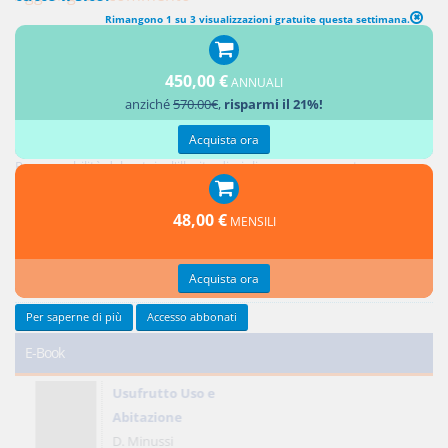
Rimangono 1 su 3 visualizzazioni gratuite questa settimana.
450,00 €
ANNUALI
Ultimi contributi
anziché
570.00€
,
risparmi il 21%!
Acquista ora
Responsabilità del notaio: i controlli sui soggetti e sull'oggetto dell'atto
Responsabilità del notaio: l'illecito disciplinare conseguente
Credito privilegiato del promissario acquirente e ipoteche sul bene
promesso in vendita
48,00 €
MENSILI
Responsabilità del notaio: natura giuridica e limiti
Reciprocità delle concessioni
Acquista ora
Tutti gli ultimi contributi >
Per saperne di più
Accesso abbonati
E-Book
Usufrutto Uso e
Abitazione
D. Minussi