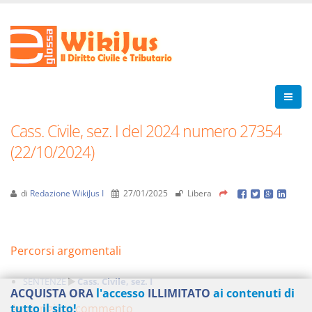
Cass. Civile, sez. I del 2024 numero 27354
(22/10/2024)
di
Redazione WikiJus I
27/01/2025
Libera
Percorsi argomentali
SENTENZE
Cass. Civile, sez. I
ACQUISTA ORA
l'accesso
ILLIMITATO
ai contenuti di
Aggiungi un commento
tutto il sito!