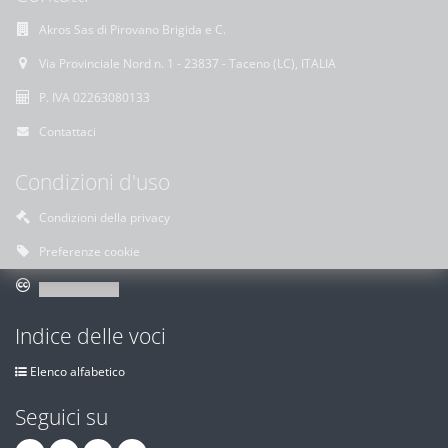
Akros Sas di Pirovano Brigida e C.
Via Provinciale Nord n. 1 - 23837 - Taceno (LC), ITALIA
P. IVA 02263080133
Contattaci
Condizioni d'uso
Condizioni della privacy
Preferenze cookie
Indice delle voci
Elenco alfabetico
Seguici su