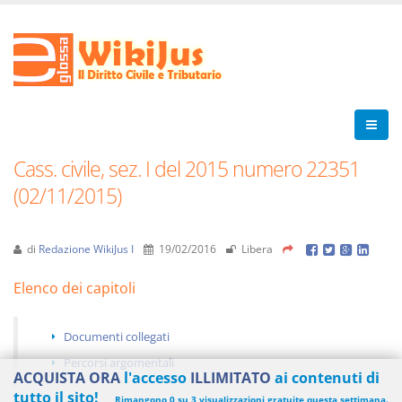
Cass. civile, sez. I del 2015 numero 22351
(02/11/2015)
di
Redazione WikiJus I
19/02/2016
Libera
Elenco dei capitoli
Documenti collegati
Percorsi argomentali
ACQUISTA ORA
l'accesso
ILLIMITATO
ai contenuti di
tutto il sito!
Rimangono 0 su 3 visualizzazioni gratuite questa settimana.