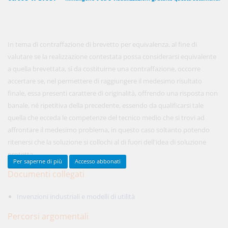
450,00 €
ANNUALI
In tema di contraffazione di brevetto per equivalenza, al fine di
anziché
570.00€
,
risparmi il 21%!
valutare se la realizzazione contestata possa considerarsi equivalente
a quella brevettata, sì da costituirne una contraffazione, occorre
Acquista ora
accertare se, nel permettere di raggiungere il medesimo risultato
finale, essa presenti carattere di originalità, offrendo una risposta non
banale, né ripetitiva della precedente, essendo da qualificarsi tale
48,00 €
MENSILI
quella che ecceda le competenze del tecnico medio che si trovi ad
affrontare il medesimo problema, in questo caso soltanto potendo
ritenersi che la soluzione si collochi al di fuori dell'idea di soluzione
Acquista ora
protetta.
Per saperne di più
Accesso abbonati
Documenti collegati
Invenzioni industriali e modelli di utilità
Percorsi argomentali