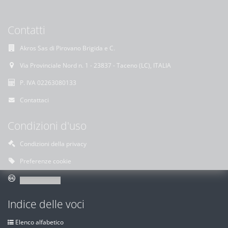
Contatti
Akros Sas di Pirovano Brigida e C.
Via Provinciale Nord n. 1 - 23837 - Taceno (LC), ITALIA
P. IVA 02263080133
Contattaci
Condizioni d'uso
Condizioni della privacy
Preferenze cookie
Indice delle voci
Elenco alfabetico