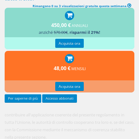
Rimangono 0 su 3 visualizzazioni gratuite questa settimana.
SEZIONE 2 Coerenza (MECCANISMO DI COERENZA)
450,00 €
ANNUALI
Al fine di
anziché
570.00€
,
risparmi il 21%!
Acquista ora
48,00 €
MENSILI
Acquista ora
Per saperne di più
Accesso abbonati
contribuire all'applicazione coerente del presente regolamento in
tutta l'Unione, le autorità di controllo cooperano tra loro e, se del caso,
con la Commissione mediante il meccanismo di coerenza stabilito
nella presente sezione.