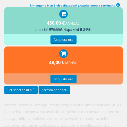
Rimangono 0 su 3 visualizzazioni gratuite questa settimana.
CRITERI DI SOSTENIBILITÀ ENERGETICA E AMBIENTALE
450,00 €
ANNUALI
1. Le
anziché
570.00€
,
risparmi il 21%!
stazioni
appaltanti
Acquista ora
48,00 €
MENSILI
Acquista ora
Per saperne di più
Accesso abbonati
contribuiscono al conseguimento degli obiettivi ambientali previsti dal
Piano d'azione per la sostenibilità ambientale dei consumi nel settore
della pubblica amministrazione attraverso l'inserimento, nella
documentazione progettuale e di gara, almeno delle specifiche