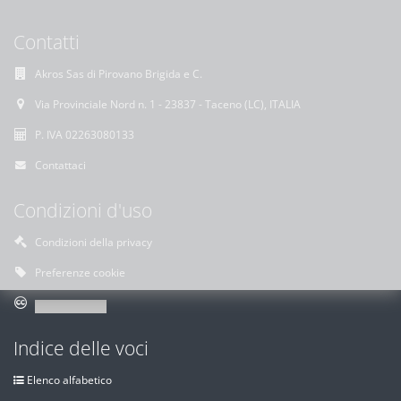
Contatti
Akros Sas di Pirovano Brigida e C.
Via Provinciale Nord n. 1 - 23837 - Taceno (LC), ITALIA
P. IVA 02263080133
Contattaci
Condizioni d'uso
Condizioni della privacy
Preferenze cookie
Indice delle voci
Elenco alfabetico