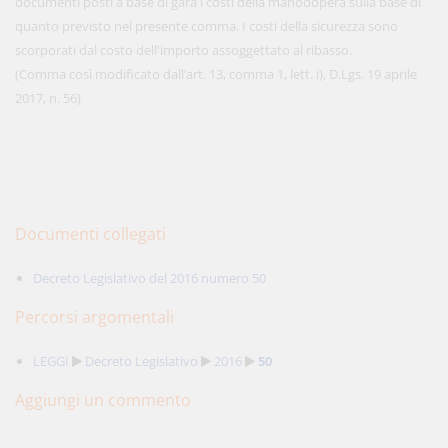
documenti posti a base di gara i costi della manodopera sulla base di
quanto previsto nel presente comma. I costi della sicurezza sono
scorporati dal costo dell'importo assoggettato al ribasso.
(Comma così modificato dall’art. 13, comma 1, lett. i), D.Lgs. 19 aprile
2017, n. 56)
Documenti collegati
Decreto Legislativo del 2016 numero 50
Percorsi argomentali
LEGGI
Decreto Legislativo
2016
50
Aggiungi un commento