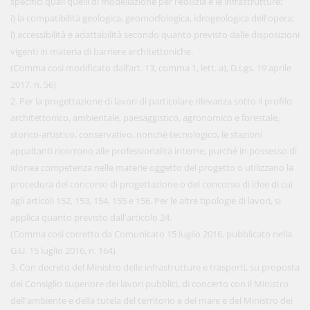
specifici quali quelli di modellazione per l'edilizia e le infrastrutture;
i) la compatibilità geologica, geomorfologica, idrogeologica dell'opera;
l) accessibilità e adattabilità secondo quanto previsto dalle disposizioni
vigenti in materia di barriere architettoniche.
(Comma così modificato dall’art. 13, comma 1, lett. a), D.Lgs. 19 aprile
2017, n. 56)
2. Per la progettazione di lavori di particolare rilevanza sotto il profilo
architettonico, ambientale, paesaggistico, agronomico e forestale,
storico-artistico, conservativo, nonché tecnologico, le stazioni
appaltanti ricorrono alle professionalità interne, purché in possesso di
idonea competenza nelle materie oggetto del progetto o utilizzano la
procedura del concorso di progettazione o del concorso di idee di cui
agli articoli 152, 153, 154, 155 e 156. Per le altre tipologie di lavori, si
applica quanto previsto dall'articolo 24.
(Comma così corretto da Comunicato 15 luglio 2016, pubblicato nella
G.U. 15 luglio 2016, n. 164)
3. Con decreto del Ministro delle infrastrutture e trasporti, su proposta
del Consiglio superiore dei lavori pubblici, di concerto con il Ministro
dell'ambiente e della tutela del territorio e del mare e del Ministro dei