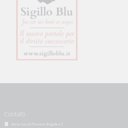
Contatti
Akros Sas di Pirovano Brigida e C.