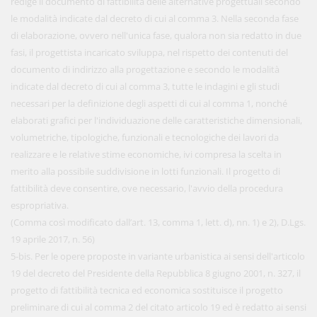
redige il documento di fattibilità delle alternative progettuali secondo
le modalità indicate dal decreto di cui al comma 3. Nella seconda fase
di elaborazione, ovvero nell'unica fase, qualora non sia redatto in due
fasi, il progettista incaricato sviluppa, nel rispetto dei contenuti del
documento di indirizzo alla progettazione e secondo le modalità
indicate dal decreto di cui al comma 3, tutte le indagini e gli studi
necessari per la definizione degli aspetti di cui al comma 1, nonché
elaborati grafici per l'individuazione delle caratteristiche dimensionali,
volumetriche, tipologiche, funzionali e tecnologiche dei lavori da
realizzare e le relative stime economiche, ivi compresa la scelta in
merito alla possibile suddivisione in lotti funzionali. Il progetto di
fattibilità deve consentire, ove necessario, l'avvio della procedura
espropriativa.
(Comma così modificato dall’art. 13, comma 1, lett. d), nn. 1) e 2), D.Lgs.
19 aprile 2017, n. 56)
5-bis. Per le opere proposte in variante urbanistica ai sensi dell'articolo
19 del decreto del Presidente della Repubblica 8 giugno 2001, n. 327, il
progetto di fattibilità tecnica ed economica sostituisce il progetto
preliminare di cui al comma 2 del citato articolo 19 ed è redatto ai sensi