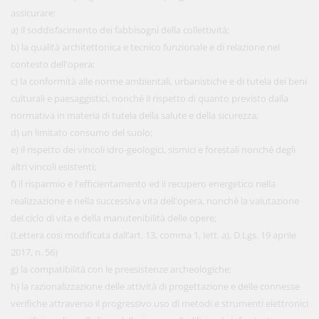
assicurare:
a) il soddisfacimento dei fabbisogni della collettività;
b) la qualità architettonica e tecnico funzionale e di relazione nel
contesto dell'opera;
c) la conformità alle norme ambientali, urbanistiche e di tutela dei beni
culturali e paesaggistici, nonché il rispetto di quanto previsto dalla
normativa in materia di tutela della salute e della sicurezza;
d) un limitato consumo del suolo;
e) il rispetto dei vincoli idro-geologici, sismici e forestali nonché degli
altri vincoli esistenti;
f) il risparmio e l'efficientamento ed il recupero energetico nella
realizzazione e nella successiva vita dell'opera, nonché la valutazione
del ciclo di vita e della manutenibilità delle opere;
(Lettera così modificata dall’art. 13, comma 1, lett. a), D.Lgs. 19 aprile
2017, n. 56)
g) la compatibilità con le preesistenze archeologiche;
h) la razionalizzazione delle attività di progettazione e delle connesse
verifiche attraverso il progressivo uso di metodi e strumenti elettronici