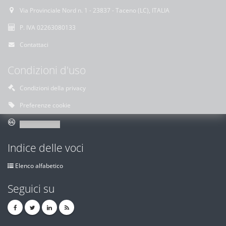
Via Provinciale Nord n. 1 - 23837 - Taceno (LC), ITALIA
P. IVA 02263080133
Contattaci
Condizioni d'uso
Condizioni della privacy
Preferenze cookie
Indice delle voci
Elenco alfabetico
Seguici su