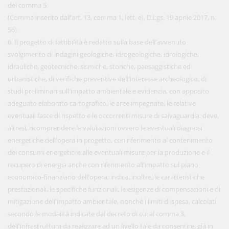
del comma 5.
(Comma inserito dall’art. 13, comma 1, lett. e), D.Lgs. 19 aprile 2017, n.
56)
6. Il progetto di fattibilità è redatto sulla base dell'avvenuto
svolgimento di indagini geologiche, idrogeologiche, idrologiche,
idrauliche, geotecniche, sismiche, storiche, paesaggistiche ed
urbanistiche, di verifiche preventive dell'interesse archeologico, di
studi preliminari sull'impatto ambientale e evidenzia, con apposito
adeguato elaborato cartografico, le aree impegnate, le relative
eventuali fasce di rispetto e le occorrenti misure di salvaguardia; deve,
altresì, ricomprendere le valutazioni ovvero le eventuali diagnosi
energetiche dell'opera in progetto, con riferimento al contenimento
dei consumi energetici e alle eventuali misure per la produzione e il
recupero di energia anche con riferimento all'impatto sul piano
economico-finanziario dell'opera; indica, inoltre, le caratteristiche
prestazionali, le specifiche funzionali, le esigenze di compensazioni e di
mitigazione dell'impatto ambientale, nonché i limiti di spesa, calcolati
secondo le modalità indicate dal decreto di cui al comma 3,
dell'infrastruttura da realizzare ad un livello tale da consentire, già in