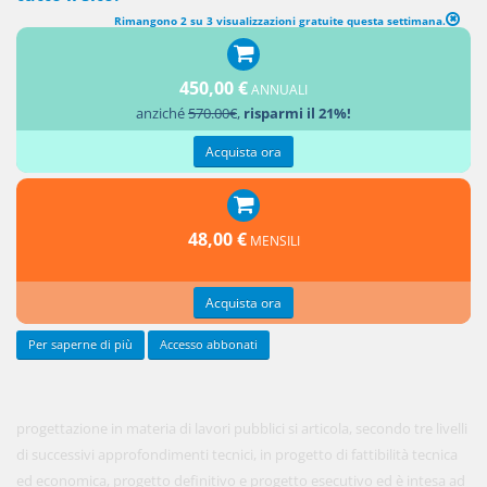
Rimangono 2 su 3 visualizzazioni gratuite questa settimana.
LIVELLI DELLA PROGETTAZIONE PER GLI APPALTI, PER LE
CONCESSIONI DI LAVORI NONCHÉ PER I SERVIZI
450,00 €
ANNUALI
anziché
570.00€
,
risparmi il 21%!
1. La
Acquista ora
48,00 €
MENSILI
Acquista ora
Per saperne di più
Accesso abbonati
progettazione in materia di lavori pubblici si articola, secondo tre livelli
di successivi approfondimenti tecnici, in progetto di fattibilità tecnica
ed economica, progetto definitivo e progetto esecutivo ed è intesa ad