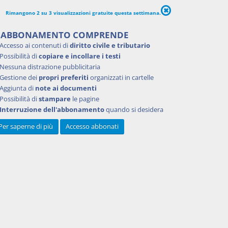
zione di
o della
Rimangono 2 su 3 visualizzazioni gratuite questa settimana.
'ABBONAMENTO COMPRENDE
i
Accesso ai contenuti di
diritto civile e tributario
o.
Possibilità di
copiare e incollare i testi
Nessuna distrazione pubblicitaria
Gestione dei
propri preferiti
organizzati in cartelle
Aggiunta di
note ai documenti
Possibilità di
stampare
le pagine
Interruzione dell'abbonamento
quando si desidera
Per saperne di più
Accesso abbonati