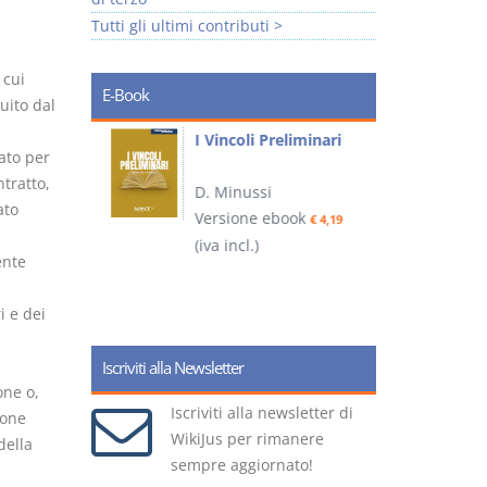
Tutti gli ultimi contributi >
 cui
E-Book
tuito dal
i
I Vincoli Preliminari
ato per
ntratto,
D. Minussi
ato
Versione ebook
€ 4,19
ook
(iva incl.)
(
€ 5,99
ente
i e dei
Iscriviti alla Newsletter
one o,
Iscriviti alla newsletter di
ione
WikiJus per rimanere
della
sempre aggiornato!