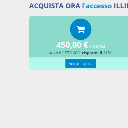
7. Quan
ACQUISTA ORA
l'accesso
ILL
una conc
totalità d
8. Quand
all'arti
450,00 €
ANNUALI
anziché
570.00€
,
risparmi il 21%!
Acquista ora
Docume
Decre
Percor
LEGG
Aggiu