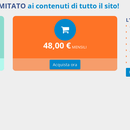
do un'opera o un servizio proposti possono dar luogo all'aggiudica
IMITATO
ai contenuti di tutto il sito!
essione per lotti distinti, è computato il valore complessivo stimat
i tali lotti.
L
o il valore complessivo dei lotti è pari o superiore alla soglia di cu
colo 35 il presente codice si applica all'aggiudicazione di ciascun lott
48,00 €
MENSILI
Acquista ora
nti collegati
to Legislativo del 2016 numero 50
si argomentali
I
Decreto Legislativo
2016
50
ngi un commento