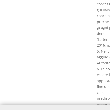
concess
f) il va
concessi
purché s
g) ogni
denomina
(Lettera
2016, n.
5. Nel c
aggiudic
Autorit
6. La sc
essere f
applica
fine di
caso in 
predisp
aggiudi