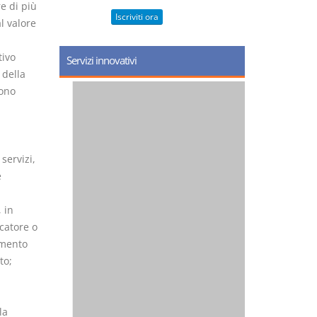
e di più
Iscriviti ora
l valore
tivo
Servizi innovativi
 della
gono
servizi,
e
 in
catore o
imento
to;
la