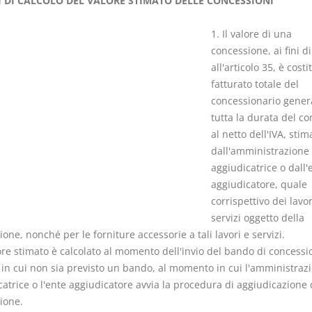
 DI CALCOLO DEL VALORE STIMATO DELLE CONCESSIONI
1. Il valore di una
concessione, ai fini di
all'articolo 35, è costi
fatturato totale del
Il Condominio
Le Società d
concessionario gener
Persone
La riforma di cui alla legge
tutta la durata del co
220/2012
al netto dell'IVA, stim
D. Minussi
S. D'Andrea – D.
dall'amministrazione
Versione eb
Minussi
aggiudicatrice o dall'
(iva incl.)
Versione ebook
€ 6,99
aggiudicatore, quale
(iva incl.)
corrispettivo dei lavor
servizi oggetto della
one, nonché per le forniture accessorie a tali lavori e servizi.
lore stimato è calcolato al momento dell'invio del bando di concessi
i in cui non sia previsto un bando, al momento in cui l'amministraz
atrice o l'ente aggiudicatore avvia la procedura di aggiudicazione 
ione.