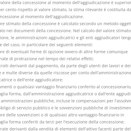
 valore della concessione al momento dell'aggiudicazione è superior
er cento rispetto al valore stimato, la stima rilevante è costituita da
oncessione al momento dell'aggiudicazione.
alore stimato della concessione è calcolato secondo un metodo ogget
ato nei documenti della concessione. Nel calcolo del valore stimato
one, le amministrazioni aggiudicatrici e gli enti aggiudicatori ten
e del caso, in particolare dei seguenti elementi:
alore di eventuali forme di opzione ovvero di altre forme comunque
te di protrazione nel tempo dei relativi effetti;
ntroiti derivanti dal pagamento, da parte degli utenti dei lavori e dei 
fe e multe diverse da quelle riscosse per conto dell'amministrazion
atrice o dell'ente aggiudicatore;
amenti o qualsiasi vantaggio finanziario conferito al concessionario,
glia forma, dall'amministrazione aggiudicatrice o dall'ente aggiudi
e amministrazioni pubbliche, incluse le compensazioni per l'assolv
bligo di servizio pubblico e le sovvenzioni pubbliche di investimen
lore delle sovvenzioni o di qualsiasi altro vantaggio finanziario in
glia forma conferiti da terzi per l'esecuzione della concessione;
trate derivanti dalla vendita di elementi dell'attivo facenti parte del