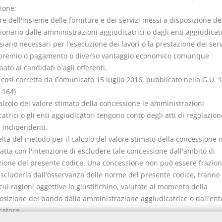
ione;
lore dell'insieme delle forniture e dei servizi messi a disposizione de
onario dalle amministrazioni aggiudicatrici o dagli enti aggiudicato
iano necessari per l'esecuzione dei lavori o la prestazione dei serv
 premio o pagamento o diverso vantaggio economico comunque
to ai candidati o agli offerenti.
 così corretta da Comunicato 15 luglio 2016, pubblicato nella G.U. 1
 164)
alcolo del valore stimato della concessione le amministrazioni
atrici o gli enti aggiudicatori tengono conto degli atti di regolazion
à indipendenti.
elta del metodo per il calcolo del valore stimato della concessione
atta con l'intenzione di escludere tale concessione dall'ambito di
zione del presente codice. Una concessione non può essere frazion
 escluderla dall'osservanza delle norme del presente codice, tranne
cui ragioni oggettive lo giustifichino, valutate al momento della
osizione del bando dalla amministrazione aggiudicatrice o dall'ent
catore.