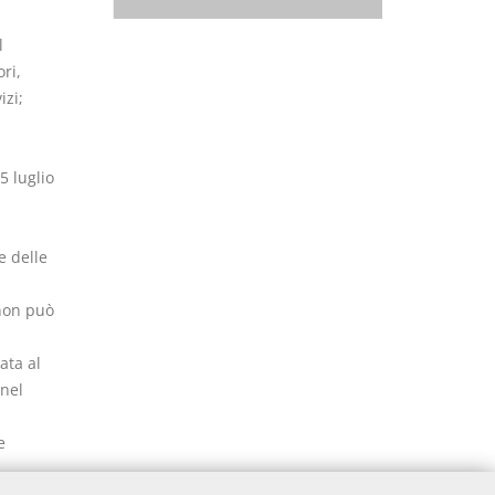
l
ri,
izi;
5 luglio
e delle
 non può
ata al
 nel
e