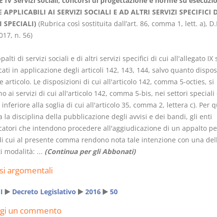
 IV Servizi sociali, concorsi di progettazione e norme su esecuzi
APPLICABILI AI SERVIZI SOCIALI E AD ALTRI SERVIZI SPECIFICI D
 SPECIALI)
(Rubrica così sostituita dall’art. 86, comma 1, lett. a), D.
017, n. 56)
palti di servizi sociali e di altri servizi specifici di cui all'allegato IX
I Vincoli Preliminari
Usufrutto U
ati in applicazione degli articoli 142, 143, 144, salvo quanto dispos
Abitazione
 articolo. Le disposizioni di cui all'articolo 142, comma 5-octies, si
D. Minussi
D. Minussi
o ai servizi di cui all'articolo 142, comma 5-bis, nei settori speciali 
Versione ebook
Versione e
€
inferiore alla soglia di cui all'articolo 35, comma 2, lettera c). Per 
(iva incl.)
(iva incl.
4,19
4,19
 la disciplina della pubblicazione degli avvisi e dei bandi, gli enti
catori che intendono procedere all'aggiudicazione di un appalto per
 di cui al presente comma rendono nota tale intenzione con una del
 modalità: ...
(Continua per gli Abbonati)
si argomentali
I
Decreto Legislativo
2016
50
ngi un commento