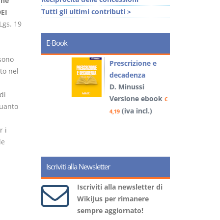
one
Tutti gli ultimi contributi >
EI
Lgs. 19
E-Book
 sono
so e
Prescrizione e
to nel
decadenza
D. Minussi
di
book
Versione ebook
€
€
quanto
)
(iva incl.)
4,19
5
 i
le
Iscriviti alla Newsletter
Iscriviti alla newsletter di
WikiJus per rimanere
sempre aggiornato!