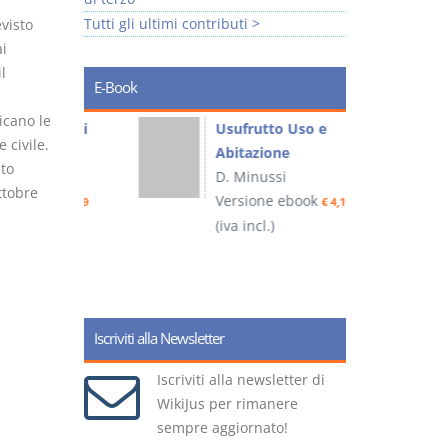
Tutti gli ultimi contributi >
visto
i
l
E-Book
icano le
liminari
Usufrutto Uso e
 civile.
Abitazione
to
D. Minussi
ottobre
ook
Versione ebook
€ 4,19
€ 4,19
(iva incl.)
(
Iscriviti alla Newsletter
Iscriviti alla newsletter di
WikiJus per rimanere
sempre aggiornato!