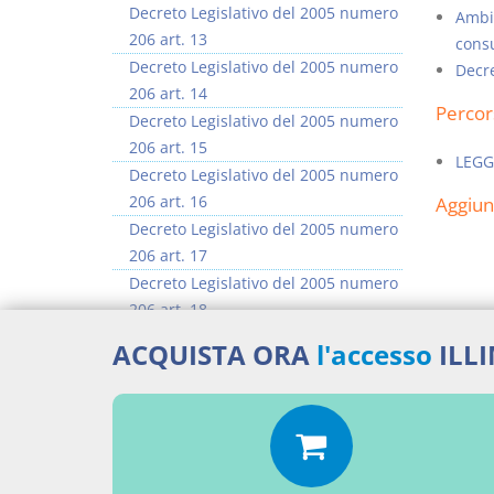
Decreto Legislativo del 2005 numero
Ambit
206 art. 13
cons
Decreto Legislativo del 2005 numero
Decre
206 art. 14
Percor
Decreto Legislativo del 2005 numero
206 art. 15
LEGG
Decreto Legislativo del 2005 numero
206 art. 16
Aggiu
Decreto Legislativo del 2005 numero
206 art. 17
Decreto Legislativo del 2005 numero
206 art. 18
Decreto Legislativo del 2005 numero
ACQUISTA ORA
l'accesso
ILL
206 art. 19
Decreto Legislativo del 2005 numero
206 art. 20
>> Vai all'argomento completo