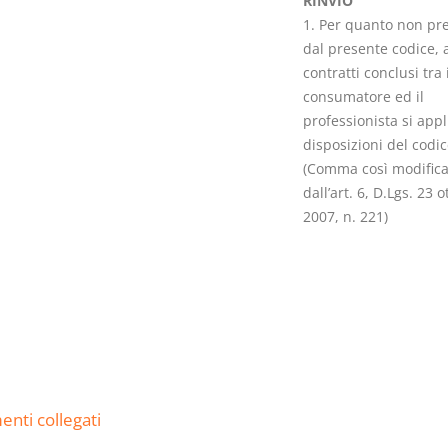
RINVIO
1. Per quanto non pre
dal presente codice, a
contratti conclusi tra i
consumatore ed il
professionista si appl
I Vincoli Pre
disposizioni del codice
(Comma così modifica
D. Minussi
dall’art. 6, D.Lgs. 23 
Versione eb
2007, n. 221)
(iva incl.)
nti collegati