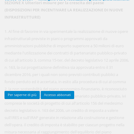
SEZIONE X Ulteriori misure per la crescita del paese
(DISPOSIZIONI PER INCENTIVARE LA REALIZZAZIONE DI NUOVE
INFRASTRUTTURE)
450,00 €
ANNUALI
anziché
570.00€
,
risparmi il 21%!
1. Al fine di favorire in via sperimentale la realizzazione di nuove opere
infrastrutturali previste in piani o programmi approvati da
Acquista ora
amministrazioni pubbliche di importo superiore a 50 milioni di euro
mediante l'utilizzazione dei contratti di partenariato pubblico-privato
di cui all'articolo 3, comma 15-ter, del decreto legislativo 12 aprile 2006,
48,00 €
MENSILI
n. 163, la cui progettazione definitiva sia approvata entro il 31
dicembre 2016, per i quali non sono previsti contributi pubblici a
fondo perduto ed è accertata, in esito alla procedura di cui al comma
Acquista ora
2, la non sostenibilità del piano economico-finanziario, è riconosciuto
Per saperne di più
Accesso abbonati
al soggetto titolare del contratto di partenariato pubblico-privato, ivi
comprese le società di progetto di cui all'articolo 156 del medesimo
decreto legislativo n. 163 del 2006, un credito di imposta a valere
sull'IRES e sull'IRAP generate in relazione alla costruzione e gestione
dell'opera. Il credito di imposta è stabilito per ciascun progetto nella
misura necessaria al raggiungimento dell'equilibrio del piano