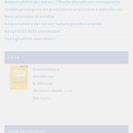
Responsabilità del notaio: l'illecito disciplinare conseguente
Credito privilegiato del promissario acquirente e ipoteche sul
bene promesso in vendita
Responsabilità del notaio: natura giuridica e limiti
Reciprocità delle concessioni
Tutti gli ultimi contributi >
E-Book
Prescrizione e
decadenza
D. Minussi
Versione ebook
€ 4,19
(iva incl.)
Iscriviti alla Newsletter