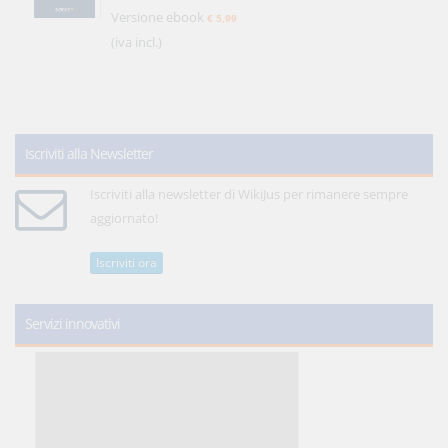
Versione ebook
€ 5,99
(iva incl.)
Iscriviti alla Newsletter
Iscriviti alla newsletter di WikiJus per rimanere sempre
aggiornato!
Iscriviti ora
Servizi innovativi