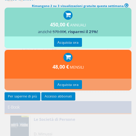
Rimangono 2 su 3 visualizzazioni gratuite questa settimana.
450,00 €
ANNUALI
Ultimi contributi
anziché
570.00€
,
risparmi il 21%!
Acquista ora
Responsabilità del notaio: i controlli sui soggetti e sull'oggetto dell'atto
Responsabilità del notaio: l'illecito disciplinare conseguente
Credito privilegiato del promissario acquirente e ipoteche sul bene
promesso in vendita
48,00 €
MENSILI
Responsabilità del notaio: natura giuridica e limiti
Reciprocità delle concessioni
Acquista ora
Tutti gli ultimi contributi >
Per saperne di più
Accesso abbonati
E-Book
Le Società di Persone
D. Minussi