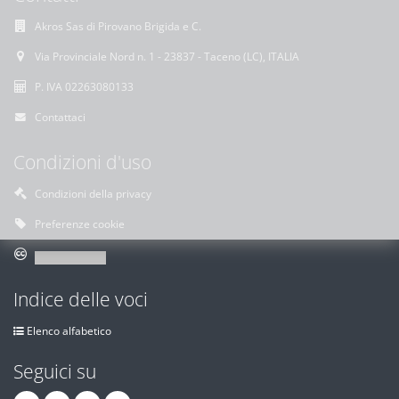
Akros Sas di Pirovano Brigida e C.
Via Provinciale Nord n. 1 - 23837 - Taceno (LC), ITALIA
P. IVA 02263080133
Contattaci
Condizioni d'uso
Condizioni della privacy
Preferenze cookie
Indice delle voci
Elenco alfabetico
Seguici su