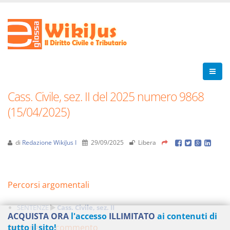
Cass. Civile, sez. II del 2025 numero 9868
(15/04/2025)
di
Redazione WikiJus I
29/09/2025
Libera
Percorsi argomentali
SENTENZE
Cass. Civile, sez. II
ACQUISTA ORA
l'accesso
ILLIMITATO
ai contenuti di
Aggiungi un commento
tutto il sito!