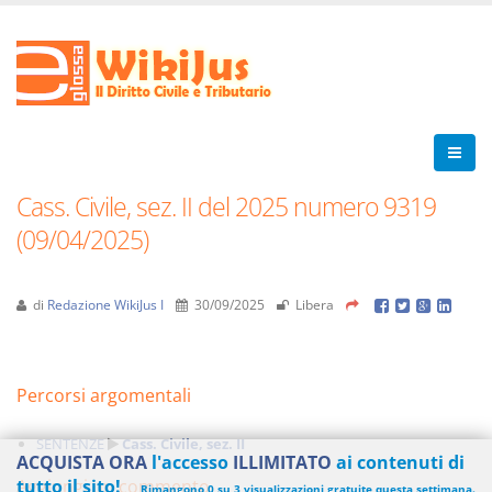
Cass. Civile, sez. II del 2025 numero 9319
(09/04/2025)
di
Redazione WikiJus I
30/09/2025
Libera
Percorsi argomentali
SENTENZE
Cass. Civile, sez. II
ACQUISTA ORA
l'accesso
ILLIMITATO
ai contenuti di
Aggiungi un commento
tutto il sito!
Rimangono 0 su 3 visualizzazioni gratuite questa settimana.