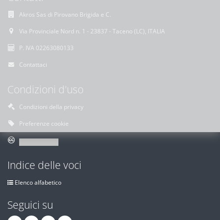
Akros Sas di Pirovano Brigida e C.
Via Provinciale Nord n. 1 - 23837 - Taceno (LC), ITALIA
P. IVA 02263080133
Contattaci
Condizioni d'uso
Condizioni della privacy
Preferenze cookie
Indice delle voci
Elenco alfabetico
Seguici su