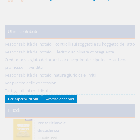
450,00 €
ANNUALI
Ultimi contributi
anziché
570.00€
,
risparmi il 21%!
Acquista ora
Responsabilità del notaio: i controlli sui soggetti e sull'oggetto dell'atto
Responsabilità del notaio: l'illecito disciplinare conseguente
Credito privilegiato del promissario acquirente e ipoteche sul bene
promesso in vendita
48,00 €
MENSILI
Responsabilità del notaio: natura giuridica e limiti
Reciprocità delle concessioni
Acquista ora
Tutti gli ultimi contributi >
Per saperne di più
Accesso abbonati
E-Book
Prescrizione e
decadenza
D. Minussi