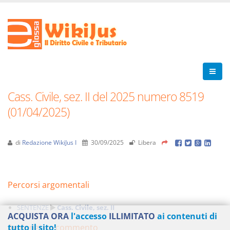
Cass. Civile, sez. II del 2025 numero 8519
(01/04/2025)
di
Redazione WikiJus I
30/09/2025
Libera
Percorsi argomentali
SENTENZE
Cass. Civile, sez. II
ACQUISTA ORA
l'accesso
ILLIMITATO
ai contenuti di
Aggiungi un commento
tutto il sito!