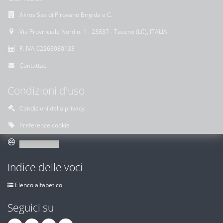
Akros Sas di Pirovano Brigida e C.
Via Provinciale Nord n. 1 - 23837 - Taceno (LC), ITALIA
P. IVA 02263080133
Contattaci
Condizioni d'uso
Condizioni della privacy
Preferenze cookie
Indice delle voci
Elenco alfabetico
Seguici su