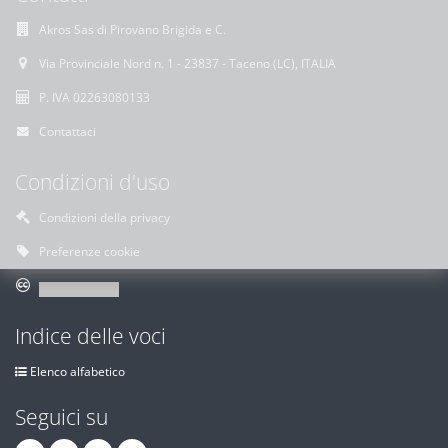
Akros Sas di Pirovano Brigida e C.
Via Provinciale Nord n. 1 - 23837 - Taceno (LC), ITALIA
P. IVA 02263080133
Contattaci
Condizioni d'uso
Condizioni della privacy
Preferenze cookie
Indice delle voci
Elenco alfabetico
Seguici su