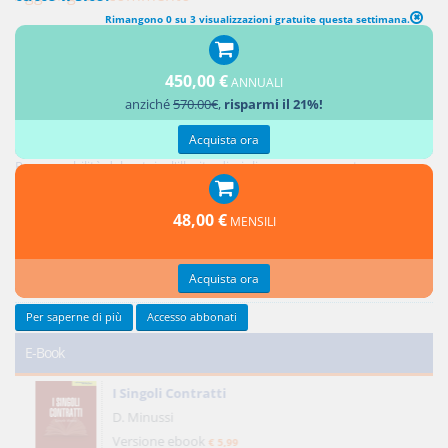
Rimangono 0 su 3 visualizzazioni gratuite questa settimana.
450,00 €
ANNUALI
Ultimi contributi
anziché
570.00€
,
risparmi il 21%!
Acquista ora
Responsabilità del notaio: i controlli sui soggetti e sull'oggetto dell'atto
Responsabilità del notaio: l'illecito disciplinare conseguente
Credito privilegiato del promissario acquirente e ipoteche sul bene
promesso in vendita
48,00 €
MENSILI
Responsabilità del notaio: natura giuridica e limiti
Reciprocità delle concessioni
Acquista ora
Tutti gli ultimi contributi >
Per saperne di più
Accesso abbonati
E-Book
I Singoli Contratti
D. Minussi
Versione ebook
€ 5,99