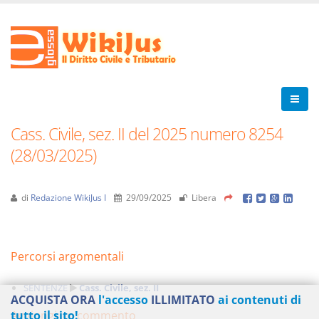
Cass. Civile, sez. II del 2025 numero 8254
(28/03/2025)
di
Redazione WikiJus I
29/09/2025
Libera
Percorsi argomentali
SENTENZE
Cass. Civile, sez. II
ACQUISTA ORA
l'accesso
ILLIMITATO
ai contenuti di
Aggiungi un commento
tutto il sito!