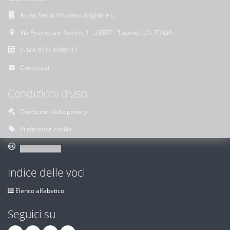
Akros Sas di Pirovano Brigida e C.
Via Provinciale Nord n. 1 - 23837 - Taceno (LC), ITALIA
P. IVA 02263080133
Contattaci
Condizioni d'uso
Condizioni della privacy
Preferenze cookie
Indice delle voci
Elenco alfabetico
Seguici su