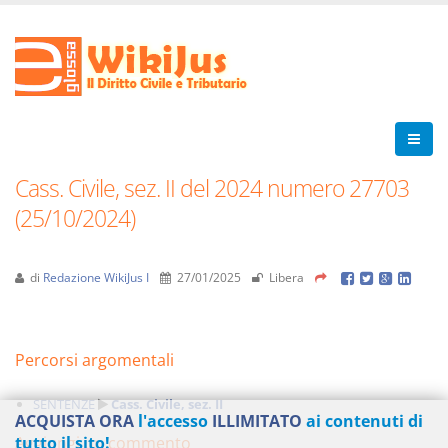
Cass. Civile, sez. II del 2024 numero 27703
(25/10/2024)
di
Redazione WikiJus I
27/01/2025
Libera
Percorsi argomentali
SENTENZE
Cass. Civile, sez. II
ACQUISTA ORA
l'accesso
ILLIMITATO
ai contenuti di
Aggiungi un commento
tutto il sito!