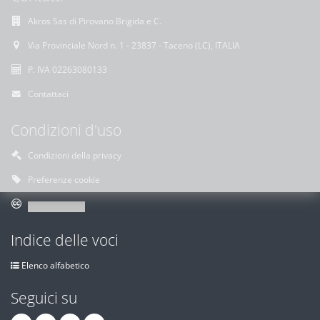
Akros Sas di Pirovano Brigida e C.
Via Provinciale Nord n. 1 - 23837 - Taceno (LC), ITALIA
P. IVA 02263080133
Contattaci
Condizioni d'uso
Condizioni della privacy
Preferenze cookie
Indice delle voci
Elenco alfabetico
Seguici su