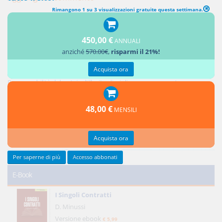
Rimangono 1 su 3 visualizzazioni gratuite questa settimana.
450,00 €
ANNUALI
Ultimi contributi
anziché
570.00€
,
risparmi il 21%!
Acquista ora
Responsabilità del notaio: i controlli sui soggetti e sull'oggetto dell'atto
Responsabilità del notaio: l'illecito disciplinare conseguente
Credito privilegiato del promissario acquirente e ipoteche sul bene
promesso in vendita
48,00 €
MENSILI
Responsabilità del notaio: natura giuridica e limiti
Reciprocità delle concessioni
Acquista ora
Tutti gli ultimi contributi >
Per saperne di più
Accesso abbonati
E-Book
I Singoli Contratti
D. Minussi
Versione ebook
€ 5,99