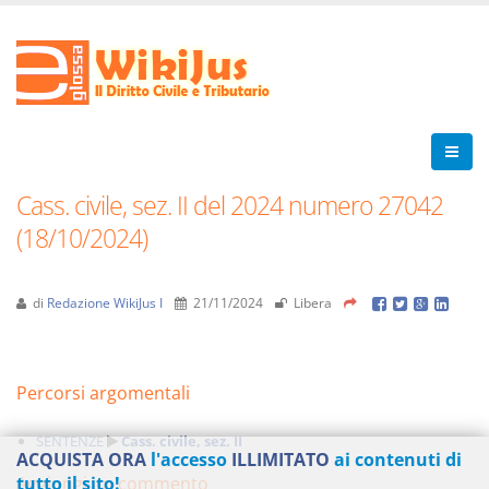
Cass. civile, sez. II del 2024 numero 27042
(18/10/2024)
di
Redazione WikiJus I
21/11/2024
Libera
Percorsi argomentali
SENTENZE
Cass. civile, sez. II
ACQUISTA ORA
l'accesso
ILLIMITATO
ai contenuti di
Aggiungi un commento
tutto il sito!