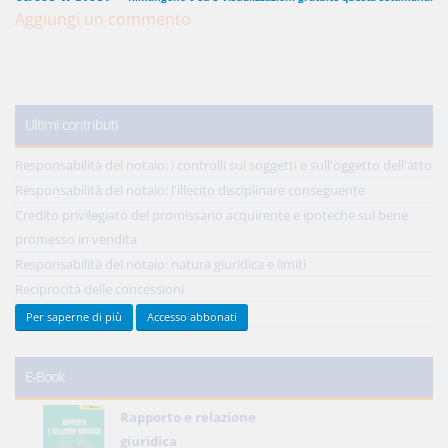
Aggiungi un commento
450,00 €
ANNUALI
anziché
570.00€
,
risparmi il 21%!
Ultimi contributi
Acquista ora
Responsabilità del notaio: i controlli sui soggetti e sull'oggetto dell'atto
Responsabilità del notaio: l'illecito disciplinare conseguente
Credito privilegiato del promissario acquirente e ipoteche sul bene
48,00 €
MENSILI
promesso in vendita
Responsabilità del notaio: natura giuridica e limiti
Acquista ora
Reciprocità delle concessioni
Tutti gli ultimi contributi >
Per saperne di più
Accesso abbonati
E-Book
Rapporto e relazione
giuridica