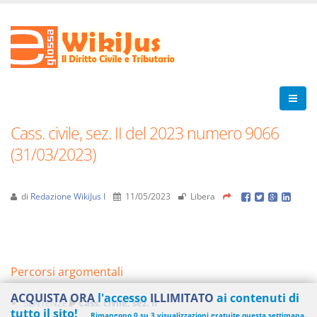
Cass. civile, sez. II del 2023 numero 9066
(31/03/2023)
di
Redazione WikiJus I
11/05/2023
Libera
Percorsi argomentali
ACQUISTA ORA
l'accesso
ILLIMITATO
ai contenuti di
SENTENZE
Cass. civile, sez. II
tutto il sito!
Rimangono 0 su 3 visualizzazioni gratuite questa settimana.