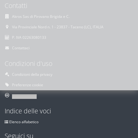
Contatti
Akros Sas di Pirovano Brigida e C.
Via Provinciale Nord n. 1 - 23837 - Taceno (LC), ITALIA
P. IVA 02263080133
Contattaci
Condizioni d'uso
Condizioni della privacy
Preferenze cookie
Indice delle voci
Elenco alfabetico
Seguici su