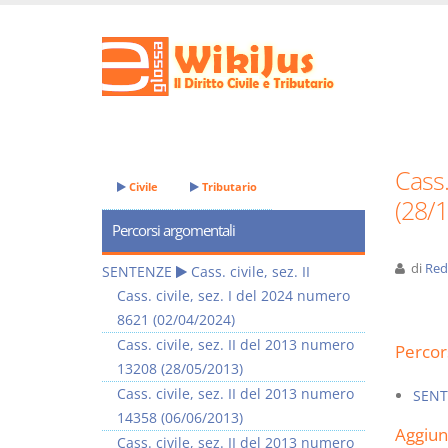
Cass.
Civile
Tributario
(28/
Percorsi argomentali
di
Red
SENTENZE
Cass. civile, sez. II
Cass. civile, sez. I del 2024 numero
8621 (02/04/2024)
Cass. civile, sez. II del 2013 numero
Percor
13208 (28/05/2013)
Cass. civile, sez. II del 2013 numero
SENT
14358 (06/06/2013)
Aggiu
Cass. civile, sez. II del 2013 numero