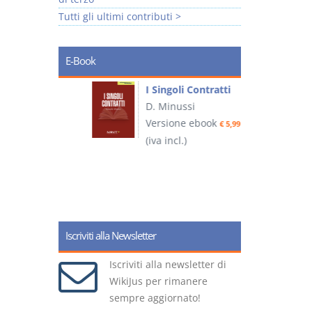
Tutti gli ultimi contributi >
E-Book
I Singoli Contratti
uridica
D. Minussi
L
Versione ebook
€ 5,99
2
ook
(iva incl.)
€ 5,99
(
Iscriviti alla Newsletter
Iscriviti alla newsletter di
WikiJus per rimanere
sempre aggiornato!