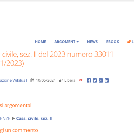
HOME
ARGOMENTI
NEWS
EBOOK
L
 civile, sez. II del 2023 numero 33011
11/2023)
azione WikiJus I
10/05/2024
Libera
si argomentali
ENZE
Cass. civile, sez. II
ngi un commento