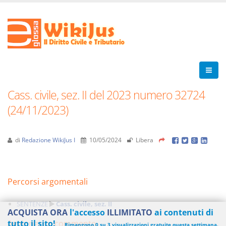
Cass. civile, sez. II del 2023 numero 32724
(24/11/2023)
di
Redazione WikiJus I
10/05/2024
Libera
Percorsi argomentali
SENTENZE
Cass. civile, sez. II
ACQUISTA ORA
l'accesso
ILLIMITATO
ai contenuti di
Aggiungi un commento
tutto il sito!
Rimangono 0 su 3 visualizzazioni gratuite questa settimana.