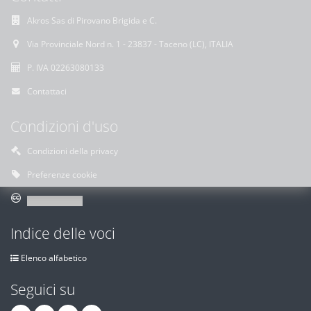
Akros Sas di Pirovano Brigida e C.
Via Provinciale Nord n. 1 - 23837 - Taceno (LC), ITALIA
P. IVA 02263080133
Contattaci
Condizioni d'uso
Condizioni della privacy
Preferenze cookie
Indice delle voci
Elenco alfabetico
Seguici su