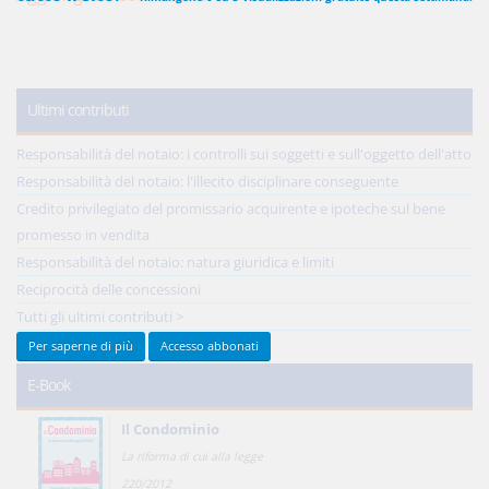
450,00 €
ANNUALI
Ultimi contributi
anziché
570.00€
,
risparmi il 21%!
Acquista ora
Responsabilità del notaio: i controlli sui soggetti e sull'oggetto dell'atto
Responsabilità del notaio: l'illecito disciplinare conseguente
Credito privilegiato del promissario acquirente e ipoteche sul bene
promesso in vendita
48,00 €
MENSILI
Responsabilità del notaio: natura giuridica e limiti
Reciprocità delle concessioni
Acquista ora
Tutti gli ultimi contributi >
Per saperne di più
Accesso abbonati
E-Book
Il Condominio
La riforma di cui alla legge
220/2012