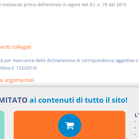
 instaurati prima dell'entrata in vigore del d.l. n. 78 del 2010.
nti collegati
tà per mancanza della dichiarazione di corrispondenza oggettiva o
ttiva (l. 122/2010)
si argomentali
ENZE
Cass. civile, sez. II
IMITATO
ai contenuti di tutto il sito!
ngi un commento
L