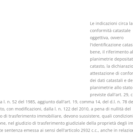
Le indicazioni circa la
conformità catastale
oggettiva, ovvero
Prescrizione e
Rapporto e
l'identificazione catas
decadenza
relazione gi
bene, il riferimento al
D. Minussi
D. Minussi
planimetrie depositat
Versione ebook
Versione eb
€ 4,19
catasto, la dichiarazi
(iva incl.)
(iva incl.)
attestazione di confo
dei dati catastali e de
planimetrie allo stato 
previste dall'art. 29,
la l. n. 52 del 1985, aggiunto dall'art. 19, comma 14, del d.l. n. 78 d
to, con modificazioni, dalla l. n. 122 del 2010, a pena di nullità del
to di trasferimento immobiliare, devono sussistere, quali condizion
one, nel giudizio di trasferimento giudiziale della proprietà degli i
 sentenza emessa ai sensi dell'articolo 2932 c.c., anche in relazio