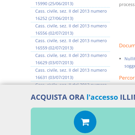
15990 (25/06/2013)
processi
Cass. civile, sez. II del 2013 numero
16252 (27/06/2013)
Cass. civile, sez. II del 2013 numero
16556 (02/07/2013)
Cass. civile, sez. II del 2013 numero
Docume
16559 (02/07/2013)
Cass. civile, sez. II del 2013 numero
Nulli
16629 (03/07/2013)
sogge
Cass. civile, sez. II del 2013 numero
Percor
16631 (03/07/2013)
Cass. civile, sez. II del 2013 numero
SENT
16635 (03/07/2013)
ACQUISTA ORA
l'accesso
ILL
Cass. civile, sez. II del 2013 numero
Aggiu
16637 (03/07/2013)
>> Vai all'argomento completo