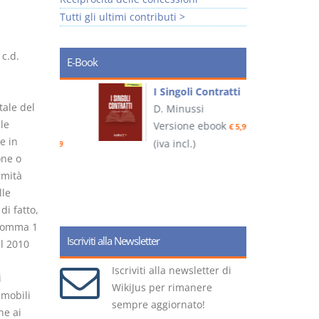
Tutti gli ultimi contributi >
 c.d.
E-Book
I Singoli Contratti
tale del
uridica
D. Minussi
L
le
Versione ebook
€ 5,99
2
e in
ook
(iva incl.)
€ 5,99
one o
rmità
lle
(
di fatto,
 comma 1
Iscriviti alla Newsletter
el 2010
Iscriviti alla newsletter di
i
WikiJus per rimanere
mmobili
sempre aggiornato!
ne ai