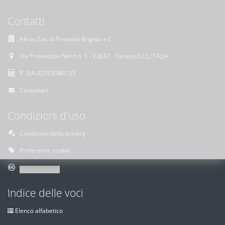
Contatti
Akros Sas di Pirovano Brigida e C.
Via Provinciale Nord n. 1 - 23837 - Taceno (LC), ITALIA
P. IVA 02263080133
Contattaci
Condizioni d'uso
Condizioni della privacy
Preferenze cookie
Indice delle voci
Elenco alfabetico