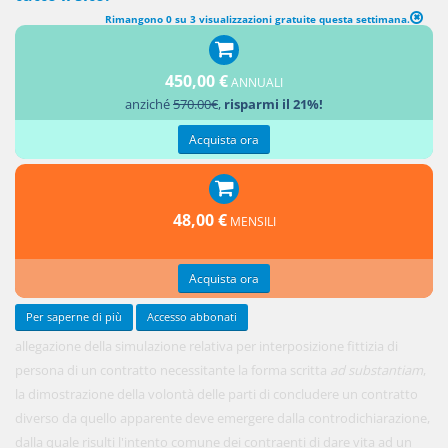
Rimangono 0 su 3 visualizzazioni gratuite questa settimana.
450,00 €
ANNUALI
Nel caso
anziché
570.00€
,
risparmi il 21%!
di
Acquista ora
48,00 €
MENSILI
Acquista ora
Per saperne di più
Accesso abbonati
allegazione della simulazione relativa per interposizione fittizia di
persona di un contratto necessitante la forma scritta
ad substantiam
,
la dimostrazione della volontà delle parti di concludere un contratto
diverso da quello apparente deve emergere dalla controdichiarazione,
dalla quale risulti l'intento comune dei contraenti di dare vita ad un