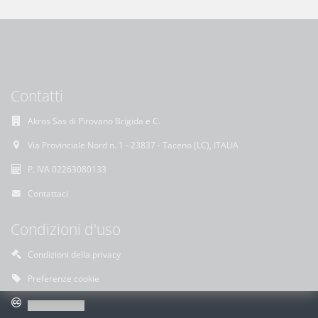
Contatti
Akros Sas di Pirovano Brigida e C.
Via Provinciale Nord n. 1 - 23837 - Taceno (LC), ITALIA
P. IVA 02263080133
Contattaci
Condizioni d'uso
Condizioni della privacy
Preferenze cookie