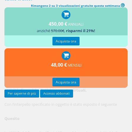
Rimangono 2 su 3 visualizzazioni gratuite questa settimana.
450,00 €
ANNUALI
anziché
570.00€
,
risparmi il 21%!
Acquista ora
48,00 €
MENSILI
OGGETTO: Interpello ai sensi dell’art. 11, legge 27 luglio 2000, n.
Acquista ora
212. Trattamento fiscale applicabile alle società che svolgono
attività di servizi relativi a monete virtuali.
Per saperne di più
Accesso abbonati
Con l’interpello specificato in oggetto è stato esposto il seguente
Quesito