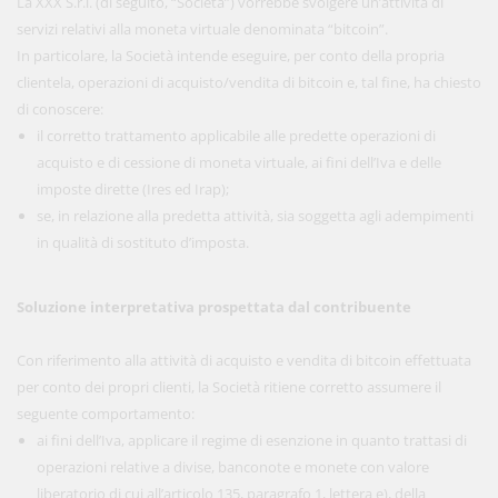
La XXX S.r.l. (di seguito, “Società”) vorrebbe svolgere un’attività di
servizi relativi alla moneta virtuale denominata “bitcoin”.
In particolare, la Società intende eseguire, per conto della propria
clientela, operazioni di acquisto/vendita di bitcoin e, tal fine, ha chiesto
di conoscere:
il corretto trattamento applicabile alle predette operazioni di
acquisto e di cessione di moneta virtuale, ai fini dell’Iva e delle
imposte dirette (Ires ed Irap);
se, in relazione alla predetta attività, sia soggetta agli adempimenti
in qualità di sostituto d’imposta.
Soluzione interpretativa prospettata dal contribuente
Con riferimento alla attività di acquisto e vendita di bitcoin effettuata
per conto dei propri clienti, la Società ritiene corretto assumere il
seguente comportamento:
ai fini dell’Iva, applicare il regime di esenzione in quanto trattasi di
operazioni relative a divise, banconote e monete con valore
liberatorio di cui all’articolo 135, paragrafo 1, lettera e), della