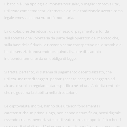
Il bitcoin è una tipologia di moneta “virtuale”, o meglio “criptovaluta”,
utilizzata come “moneta” alternativa a quella tradizionale avente corso
legale emessa da una Autorità monetaria.
La circolazione dei bitcoin, quale mezzo di pagamento si fonda
sull’accettazione volontaria da parte degli operatori del mercato che,
sulla base della fiducia, la ricevono come corrispettivo nello scambio di
beni e servizi, riconoscendone, quindi, il valore di scambio
indipendentemente da un obbligo di legge.
Si tratta, pertanto, di sistema di pagamento decentralizzato, che
utilizza una rete di soggetti paritari (peer to peer) non soggetto ad
alcuna disciplina regolamentare specifica né ad una Autorità centrale
che ne governa la stabilità nella circolazione.
Le criptovalute, inoltre, hanno due ulteriori fondamentali
caratteristiche. In primo luogo, non hanno natura fisica, bensì digitale,
essendo create, memorizzate e utilizzate non su supporto fisico bensì
su dispositivi elettronici (ad esempio smartphone), nei quali vengono