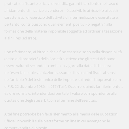
praticati dall’istante e ricavi di vendita garantiti al cliente (nel caso di
affidamento di incarico a vendere) – è ascrivibile ai ricavi (o ai costi)
caratteristici di esercizio dell’attività di intermediazione esercitata e,
pertanto, contribuiscono quali elementi positivi (o negativi) alla
formazione della materia imponibile soggetta ad ordinaria tassazione
ai fini Ires (ed Irap).
Con riferimento, ai bitcoin che a fine esercizio sono nella disponibilità
(a titolo di proprietà) della Società si ritiene che gli stessi debbano
essere valutati secondo il cambio in vigore alla data di chiusura
dell’esercizio e tale valutazione assume rilievo ai fini fiscali ai sensi
dell’articolo 9 del testo unico delle imposte sui redditi approvato con
d.P.R. 22 dicembre 1986, n. 917 (Tuir). Occorre, quindi, far riferimento al
valore normale, intendendosi per tale il valore corrispondente alla
quotazione degli stessi bitcoin al termine dell’esercizio.
A tal fine potrebbe ben farsi riferimento alla media delle quotazioni
ufficiali rinvenibili sulle piattaforme on line in cui avvengono le
compravendite di bitcoin.