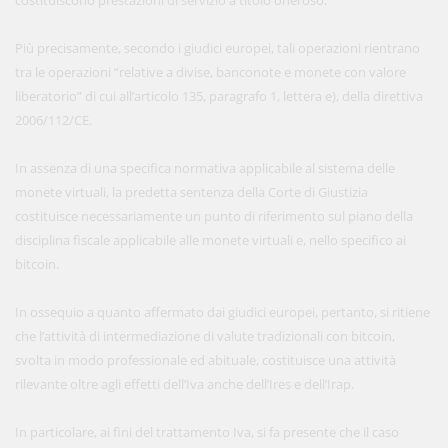
costituiscono prestazioni di servizio a titolo oneroso.
Più precisamente, secondo i giudici europei, tali operazioni rientrano
tra le operazioni “relative a divise, banconote e monete con valore
liberatorio” di cui all’articolo 135, paragrafo 1, lettera e), della direttiva
2006/112/CE.
In assenza di una specifica normativa applicabile al sistema delle
monete virtuali, la predetta sentenza della Corte di Giustizia
costituisce necessariamente un punto di riferimento sul piano della
disciplina fiscale applicabile alle monete virtuali e, nello specifico ai
bitcoin.
In ossequio a quanto affermato dai giudici europei, pertanto, si ritiene
che l’attività di intermediazione di valute tradizionali con bitcoin,
svolta in modo professionale ed abituale, costituisce una attività
rilevante oltre agli effetti dell’Iva anche dell’Ires e dell’Irap.
In particolare, ai fini del trattamento Iva, si fa presente che il caso