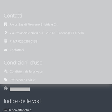
Contatti
Akros Sas di Pirovano Brigida e C.
Via Provinciale Nord n. 1 - 23837 - Taceno (LC), ITALIA
P. IVA 02263080133
Contattaci
Condizioni d'uso
Condizioni della privacy
Preferenze cookie
Indice delle voci
Elenco alfabetico