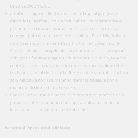
Direttiva 2006/112/CE;
ai fini delle imposte dirette, considerare i capital gain (ovvero
capital loss) realizzati, ricavi e costi dell’attività caratteristica e,
pertanto, farli concorrere, unitamente agli altri costi e ricavi
conseguiti, alla determinazione del risultato d’esercizio civilistico e
della base imponibile Ires ed Irap. Inoltre, nell’ipotesi in cui la
Società detenga in proprio bitcoin a fine esercizio, la stessa sarà
obbligata a fornirne adeguata informazione in bilancio, tenendo
conto del fair value o valore corrente (come per le valute estere
tradizionali). In tale ipotesi, gli utili e le perdite su cambi di natura
solo valutativa non assumeranno rilevanza fiscale se non al
momento del loro effettivo realizzo;
non assumere il ruolo di sostituto d’imposta nei confronti della
propria clientela e, dunque, non applicare alcuna ritenuta di
imposta sulle somme corrisposte ai clienti.
Parere dell’Agenzia delle Entrate