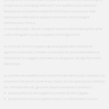
conservate in “portafogli elettronici” (cd. wallet) e sono pertanto
liberamente accessibili e trasferibili dal titolare, in possesso delle
necessarie credenziali, in qualsiasi momento, senza bisogno
dell’intervento di terzi.
In secondo luogo, i bitcoin vengono emessi e funzionano grazie a dei
codici crittografici e a dei complessi calcoli algoritmici.
In sostanza, i bitcoin vengono generati grazie alla creazione di
algoritmi matematici, tramite un processo di mining (letteralmente
“estrazione”) e i soggetti che creano e sviluppano tali algoritmi sono
detti miner.
Lo scambio dei predetti codici criptati tra gli utenti (user), operatori sia
economici che privati, avviene per mezzo di una applicazione software.
Per utilizzare i bitcoin, gli utenti devono entrarne in possesso:
acquistandoli da altri soggetti in cambio di valuta legale;
accettandoli come corrispettivo per la vendita di beni o servizi.