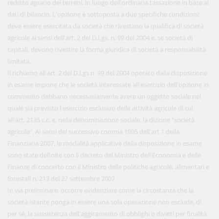
reddito agrario dei terreni, in luogo dell'ordinaria tassazione in base ai
dati di bilancio. L'opzione è sottoposta a due specifiche condizioni:
deve essere esercitata da società che rivestano la qualifica di società
agricole ai sensi dell'art. 2 del D.Lgs. n. 99 del 2004 e, se società di
capitali, devono rivestire la forma giuridica di società a responsabilità
limitata.
Il richiamo all'art. 2 del D.Lgs n. 99 del 2004 operato dalla disposizione
in esame impone che le società interessate all'esercizio dell'opzione in
commento debbano necessariamente avere un oggetto sociale nel
quale sia previsto l'esercizio esclusivo delle attività agricole di cui
all'art. 2135 c.c. e, nella denominazione sociale, la dizione "società
agricola". Ai sensi del successivo comma 1095 dell'art 1 della
Finanziaria 2007, le modalità applicative della disposizione in esame
sono state definite con il decreto del Ministro dell'Economia e delle
Finanze di concerto con il Ministro delle politiche agricole, alimentari e
forestali n. 213 del 27 settembre 2007.
In via preliminare, occorre evidenziare come la circostanza che la
società istante ponga in essere una sola operazione non esclude, di
per sè, la sussistenza dell'aggiramento di obblighi o divieti per finalità