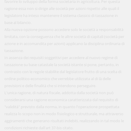
favorire lo sviluppo della forma societaria in agricoltura. Per questa
ragione essa non si dirige alle società per azioni rispetto alle quali il
legislatore ha inteso mantenere il sistema classico di tassazione in
base al bilancio.
Alla nuova opzione possono accedere solo le società a responsabilità
limitata, con la conseguenza che le altre società di capitali (società per
azione e in accomandita per azioni) applicano la disciplina ordinaria di
tassazione.
In assenza dei requisiti soggettivi per accedere al nuovo regime di
tassazione su base catastale la società istante si pone, pertanto, in
contrasto con le regole stabilite dal legislatore frutto di una scelta di
ordine politico-economico che verrebbe utilizzata al di là delle
previsioni e delle finalità che si intendono perseguire.
L'unica ragione, di natura fiscale, addotta dalla società non può
considerarsi una ragione economica caratterizzata dal requisito di
"validità" previsto dalla norma, in quanto l'operazione prospettata
realizza lo scopo non in modo fisiologico e strutturale, ma attraverso
aggiramenti che generano risultati indebiti, realizzando in tal modo le
condizioni richieste dall'art 37-bis citato.