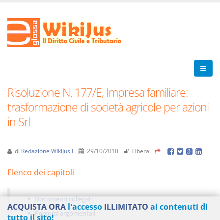
Risoluzione N. 177/E, Impresa familiare:
trasformazione di società agricole per azioni
in Srl
di
Redazione WikiJus I
29/10/2010
Libera
Elenco dei capitoli
Documenti collegati
ACQUISTA ORA
l'accesso
ILLIMITATO
ai contenuti di
Percorsi argomentali
tutto il sito!