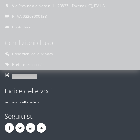
Via Provinciale Nord n. 1 - 23837 - Taceno (LC), ITALIA
P. IVA 02263080133
Contattaci
Condizioni d'uso
Condizioni della privacy
Preferenze cookie
Indice delle voci
Elenco alfabetico
Seguici su