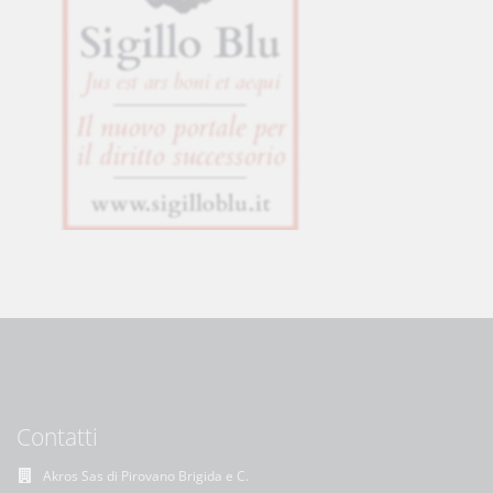
Contatti
Akros Sas di Pirovano Brigida e C.