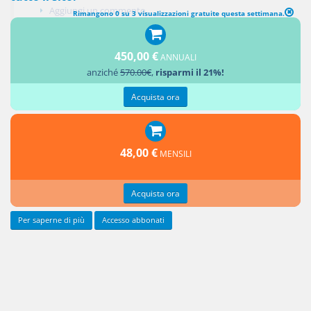
Aggiungi un commento
Rimangono 0 su 3 visualizzazioni gratuite questa settimana.
450,00 €
ANNUALI
anziché
570.00€
,
risparmi il 21%!
Roma, 28 aprile 2008
Acquista ora
Oggetto:
48,00 €
MENSILI
Acquista ora
Per saperne di più
Accesso abbonati