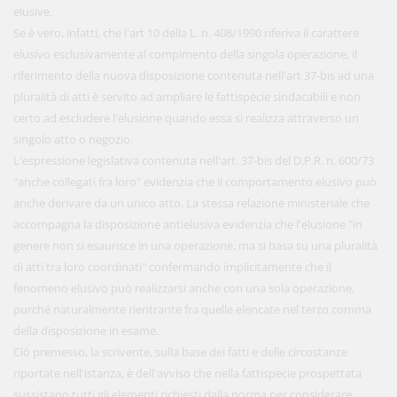
elusive.
Se è vero, infatti, che l'art 10 della L. n. 408/1990 riferiva il carattere
elusivo esclusivamente al compimento della singola operazione, il
riferimento della nuova disposizione contenuta nell'art 37-bis ad una
pluralità di atti è servito ad ampliare le fattispecie sindacabili e non
certo ad escludere l'elusione quando essa si realizza attraverso un
singolo atto o negozio.
L'espressione legislativa contenuta nell'art. 37-bis del D.P.R. n. 600/73
"anche collegati fra loro" evidenzia che il comportamento elusivo può
anche derivare da un unico atto. La stessa relazione ministeriale che
accompagna la disposizione antielusiva evidenzia che l'elusione "in
genere non si esaurisce in una operazione, ma si basa su una pluralità
di atti tra loro coordinati" confermando implicitamente che il
fenomeno elusivo può realizzarsi anche con una sola operazione,
purché naturalmente rientrante fra quelle elencate nel terzo comma
della disposizione in esame.
Ciò premesso, la scrivente, sulla base dei fatti e delle circostanze
riportate nell'istanza, è dell'avviso che nella fattispecie prospettata
sussistano tutti gli elementi richiesti dalla norma per considerare