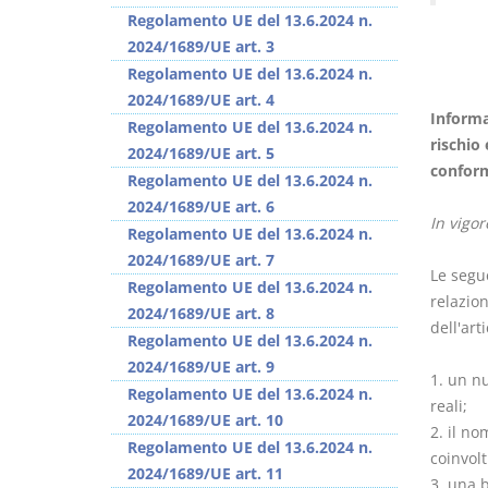
Regolamento UE del 13.6.2024 n.
2024/1689/UE art. 3
Regolamento UE del 13.6.2024 n.
2024/1689/UE art. 4
Informaz
Regolamento UE del 13.6.2024 n.
I Vincoli Preliminari
Usufrutto Uso e
rischio 
2024/1689/UE art. 5
Abitazione
conform
Regolamento UE del 13.6.2024 n.
D. Minussi
D. Minussi
2024/1689/UE art. 6
Versione ebook
Versione ebook
€
€
In vigor
Regolamento UE del 13.6.2024 n.
(iva incl.)
(iva incl.)
4,19
4,19
2024/1689/UE art. 7
Le segu
Regolamento UE del 13.6.2024 n.
relazion
2024/1689/UE art. 8
dell'art
Regolamento UE del 13.6.2024 n.
2024/1689/UE art. 9
1. un nu
Regolamento UE del 13.6.2024 n.
reali;
2024/1689/UE art. 10
2. il no
Regolamento UE del 13.6.2024 n.
coinvolt
2024/1689/UE art. 11
3. una b