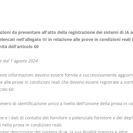
ioni da presentare all'atto della registrazione dei sistemi di IA a
Prescrizione e
Rapporto e
elencati nell'allegato III in relazione alle prove in condizioni reali 
decadenza
relazione gi
ità dell'articolo 60
D. Minussi
D. Minussi
Versione ebook
Versione e
€
e dal 1 agosto 2024
(iva incl.)
(iva incl.
4,19
5,99
enti informazioni devono essere fornite e successivamente aggiorn
e alle prove in condizioni reali che devono essere registrate a nor
icolo 60:
mero di identificazione unico a livello dell'Unione della prova in c
me e i dati di contatto del fornitore o potenziale fornitore e dei dep
i nella prova in condizioni reali;
reve descrizione del sistema di IA, la sua finalità prevista e altre