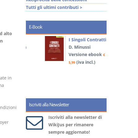
Tutti gli ultimi contributi >
E-Book
d alto
I Singoli Contratti
in
uridica
D. Minussi
L
Versione ebook
€
l
book
(iva incl.)
€
5,99
)
ate in
ma
6
Iscriviti alla Newsletter
ondizioni
Iscriviti alla newsletter di
loyer
WikiJus per rimanere
sempre aggiornato!