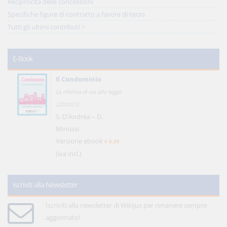
Reciprocità delle concessioni
Specifiche figure di contratto a favore di terzo
Tutti gli ultimi contributi >
E-Book
Il Condominio
La riforma di cui alla legge
220/2012
S. D'Andrea – D.
Minussi
Versione ebook
€ 6,99
(iva incl.)
Iscriviti alla Newsletter
Iscriviti alla newsletter di WikiJus per rimanere sempre
aggiornato!