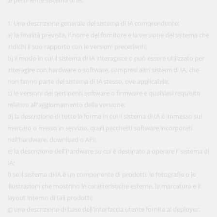
al pertinente sistema di IA.
1. Una descrizione generale del sistema di IA comprendente:
a) la finalità prevista, il nome del fornitore e la versione del sistema che
indichi il suo rapporto con le versioni precedenti;
b) il modo in cui il sistema di IA interagisce o può essere utilizzato per
interagire con hardware o software, compresi altri sistemi di IA, che
non fanno parte del sistema di IA stesso, ove applicabile;
c) le versioni dei pertinenti software o firmware e qualsiasi requisito
relativo all'aggiornamento della versione;
d) la descrizione di tutte le forme in cui il sistema di IA è immesso sul
mercato o messo in servizio, quali pacchetti software incorporati
nell'hardware, download o API;
e) la descrizione dell'hardware su cui è destinato a operare il sistema di
IA;
f) se il sistema di IA è un componente di prodotti, le fotografie o le
illustrazioni che mostrino le caratteristiche esterne, la marcatura e il
layout interno di tali prodotti;
g) una descrizione di base dell'interfaccia utente fornita al deployer;