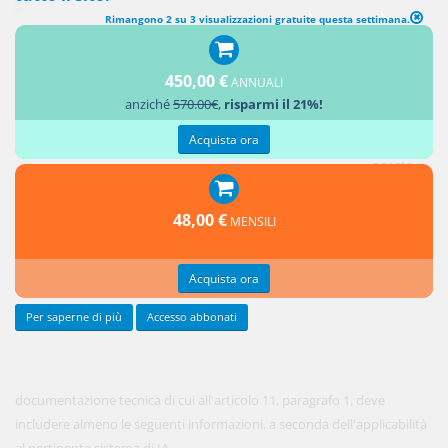
Rimangono 2 su 3 visualizzazioni gratuite questa settimana.
450,00 €
ANNUALI
anziché
570.00€
,
risparmi il 21%!
In vigore
Acquista ora
dal 1
agosto
2024
48,00 €
MENSILI
La
Acquista ora
Per saperne di più
Accesso abbonati
documentazione tecnica di cui all'articolo 11, paragrafo 1, deve
includere almeno le seguenti informazioni, a seconda dell'applicabilità