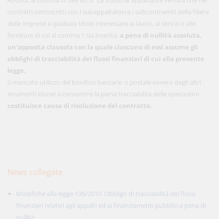
Ancora, al comma IX dell'art.3 "La stazione appaltante verifica che nei
contratti sottoscritti con i subappaltatori e i subcontraenti della filiera
delle imprese a qualsiasi titolo interessate ai lavori, ai servizi e alle
forniture di cui al comma 1 sia inserita,
a pena di nullità assoluta,
un'apposita clausola con la quale ciascuno di essi assume gli
obblighi di tracciabilità dei flussi finanziari di cui alla presente
legge.
Il mancato utilizzo del bonifico bancario o postale ovvero degli altri
strumenti idonei a consentire la piena tracciabilità delle operazioni
costituisce causa di risoluzione del contratto.
News collegate
Modifiche alla legge 136/2010. Obbligo di tracciabilità dei flussi
finanziari relativi agli appalti ed ai finanziamenti pubblici a pena di
nullità