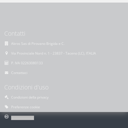
Contatti
Akros Sas di Pirovano Brigida e C.
Via Provinciale Nord n. 1 - 23837 - Taceno (LC), ITALIA
P. IVA 02263080133
Contattaci
Condizioni d'uso
Condizioni della privacy
Preferenze cookie