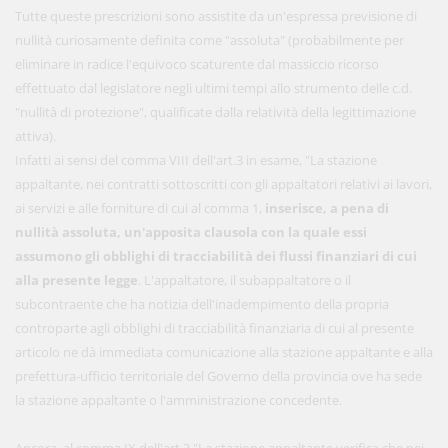
Tutte queste prescrizioni sono assistite da un'espressa previsione di
nullità curiosamente definita come "assoluta" (probabilmente per
eliminare in radice l'equivoco scaturente dal massiccio ricorso
effettuato dal legislatore negli ultimi tempi allo strumento delle c.d.
"nullità di protezione", qualificate dalla relatività della legittimazione
attiva).
Infatti ai sensi del comma VIII dell'art.3 in esame, "La stazione
appaltante, nei contratti sottoscritti con gli appaltatori relativi ai lavori,
ai servizi e alle forniture di cui al comma 1,
inserisce, a pena di
nullità assoluta, un'apposita clausola con la quale essi
assumono gli obblighi di tracciabilità dei flussi finanziari di cui
alla presente legge
. L'appaltatore, il subappaltatore o il
subcontraente che ha notizia dell'inadempimento della propria
controparte agli obblighi di tracciabilità finanziaria di cui al presente
articolo ne dà immediata comunicazione alla stazione appaltante e alla
prefettura-ufficio territoriale del Governo della provincia ove ha sede
la stazione appaltante o l'amministrazione concedente.