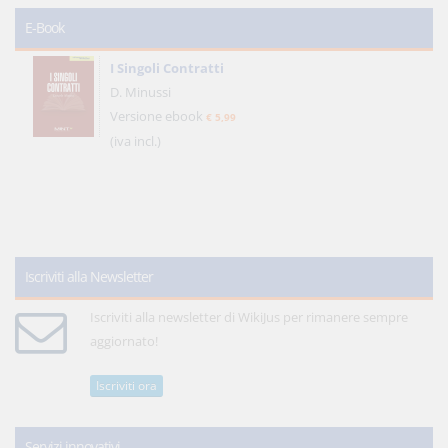
E-Book
I Singoli Contratti
D. Minussi
Versione ebook
€ 5,99
(iva incl.)
Iscriviti alla Newsletter
Iscriviti alla newsletter di WikiJus per rimanere sempre
aggiornato!
Iscriviti ora
Servizi innovativi