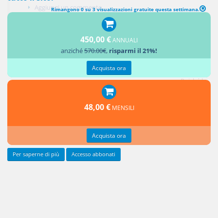
Aggiungi un commento
Rimangono 0 su 3 visualizzazioni gratuite questa settimana.
450,00 €
ANNUALI
Massima
anziché
570.00€
,
risparmi il 21%!
Acquista ora
1° pubbl. 9/06
Poiché la
48,00 €
MENSILI
Acquista ora
Per saperne di più
Accesso abbonati