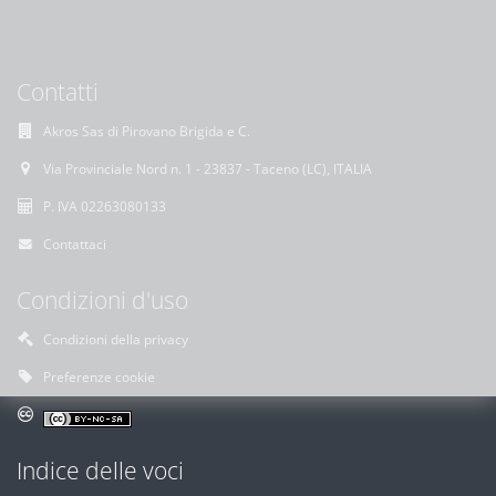
Contatti
Akros Sas di Pirovano Brigida e C.
Via Provinciale Nord n. 1 - 23837 - Taceno (LC), ITALIA
P. IVA 02263080133
Contattaci
Condizioni d'uso
Condizioni della privacy
Preferenze cookie
Indice delle voci