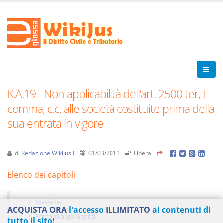
K.A.19 - Non applicabilità dell’art. 2500 ter, I
comma, c.c. alle società costituite prima della
sua entrata in vigore
di
Redazione WikiJus I
01/03/2011
Libera
Elenco dei capitoli
Massima
ACQUISTA ORA
l'accesso
ILLIMITATO
ai contenuti di
Percorsi argomentali
tutto il sito!