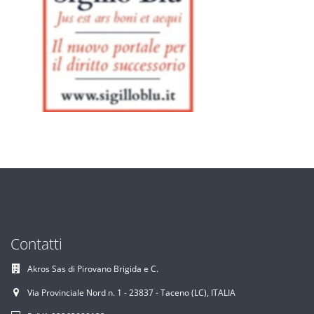
Contatti
Akros Sas di Pirovano Brigida e C.
Via Provinciale Nord n. 1 - 23837 - Taceno (LC), ITALIA