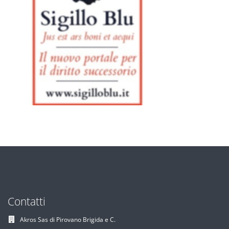
Contatti
Akros Sas di Pirovano Brigida e C.