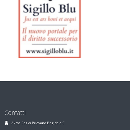
Contatti
Akros Sas di Pirovano Brigida e C.