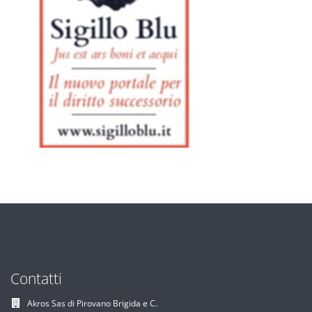
Contatti
Akros Sas di Pirovano Brigida e C.