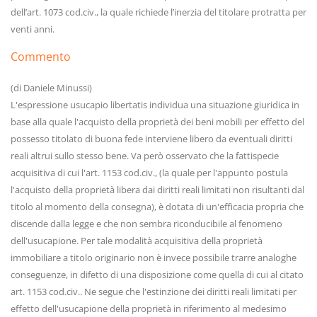
dell’art. 1073 cod.civ., la quale richiede l’inerzia del titolare protratta per
venti anni.
Commento
(di Daniele Minussi)
L'espressione usucapio libertatis individua una situazione giuridica in
base alla quale l'acquisto della proprietà dei beni mobili per effetto del
possesso titolato di buona fede interviene libero da eventuali diritti
reali altrui sullo stesso bene. Va però osservato che la fattispecie
acquisitiva di cui l'art. 1153 cod.civ., (la quale per l'appunto postula
l'acquisto della proprietà libera dai diritti reali limitati non risultanti dal
titolo al momento della consegna), è dotata di un'efficacia propria che
discende dalla legge e che non sembra riconducibile al fenomeno
dell'usucapione. Per tale modalità acquisitiva della proprietà
immobiliare a titolo originario non è invece possibile trarre analoghe
conseguenze, in difetto di una disposizione come quella di cui al citato
art. 1153 cod.civ.. Ne segue che l'estinzione dei diritti reali limitati per
effetto dell'usucapione della proprietà in riferimento al medesimo