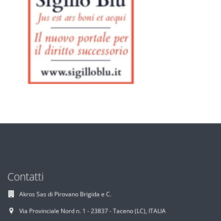
Contatti
Akros Sas di Pirovano Brigida e C.
Via Provinciale Nord n. 1 - 23837 - Taceno (LC), ITALIA