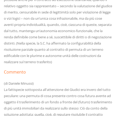
relativo oggetto sia rappresentato – secondo la valutazione del giudice
di merito, censurabile in sede di legittimità solo per violazione di legge
o vizi logici – non da un’unica cosa infrazionabile, ma da più cose
aventi propria individualità, quando, cioè, ciascuna di queste, separata
dal tutto, mantenga un’autonomia economico-funzionale, che la
renda definibile come bene a sé, suscettibile di diritti o di negoziazione
distinti. (Nella specie, la S.C. ha affermato la configurabilità della
risoluzione parziale quanto al contratto di permuta di un terreno
edificabile con le plurime e autonome unità delle costruzioni da
realizzare sul terreno trasferito)
Commento
(di Daniele Minussi)
La fattispecie sottoposta all'attenzione dei Giudici era invero del tutto
peculiare: una permuta di cosa presente contro cosa futura avente ad
oggetto il trasferimento di un fondo a fronte del (futuro) trasferimento
di più unità immobiliari da realizzarsi sullo stesso: Ciò da conto della
soluzione adottata: quella, cioè, di reputare risolubile il contratto