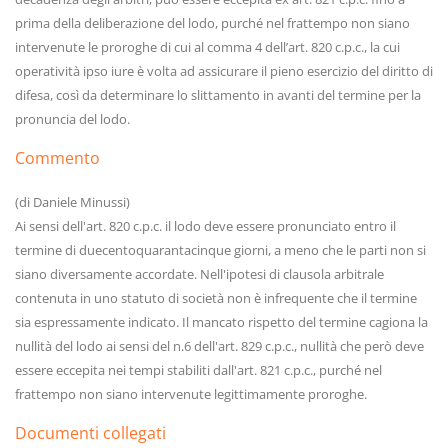
prima della deliberazione del lodo, purché nel frattempo non siano
intervenute le proroghe di cui al comma 4 dell’art. 820 c.p.c., la cui
operatività ipso iure è volta ad assicurare il pieno esercizio del diritto di
difesa, così da determinare lo slittamento in avanti del termine per la
pronuncia del lodo.
Commento
(di Daniele Minussi)
Ai sensi dell'art. 820 c.p.c. il lodo deve essere pronunciato entro il
termine di duecentoquarantacinque giorni, a meno che le parti non si
siano diversamente accordate. Nell'ipotesi di clausola arbitrale
contenuta in uno statuto di società non è infrequente che il termine
sia espressamente indicato. Il mancato rispetto del termine cagiona la
nullità del lodo ai sensi del n.6 dell'art. 829 c.p.c., nullità che però deve
essere eccepita nei tempi stabiliti dall'art. 821 c.p.c., purché nel
frattempo non siano intervenute legittimamente proroghe.
Documenti collegati