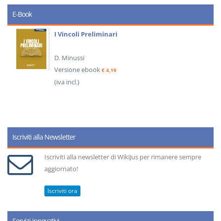
E-Book
I Vincoli Preliminari
D. Minussi
Versione ebook
€ 4,19
(iva incl.)
Iscriviti alla Newsletter
Iscriviti alla newsletter di WikiJus per rimanere sempre
aggiornato!
Iscriviti ora
Servizi innovativi