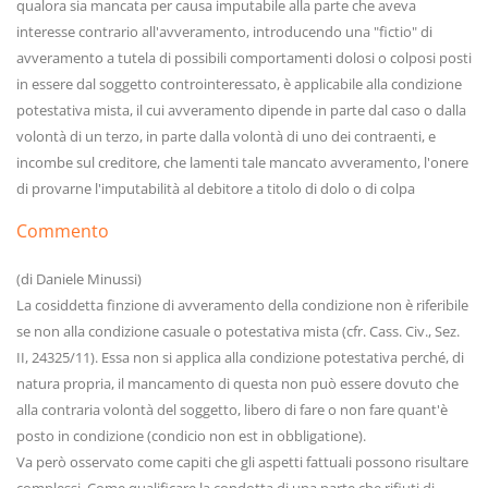
qualora sia mancata per causa imputabile alla parte che aveva
interesse contrario all'avveramento, introducendo una "fictio" di
avveramento a tutela di possibili comportamenti dolosi o colposi posti
in essere dal soggetto controinteressato, è applicabile alla condizione
potestativa mista, il cui avveramento dipende in parte dal caso o dalla
volontà di un terzo, in parte dalla volontà di uno dei contraenti, e
incombe sul creditore, che lamenti tale mancato avveramento, l'onere
di provarne l'imputabilità al debitore a titolo di dolo o di colpa
Commento
(di Daniele Minussi)
La cosiddetta finzione di avveramento della condizione non è riferibile
se non alla condizione casuale o potestativa mista (cfr. Cass. Civ., Sez.
II, 24325/11). Essa non si applica alla condizione potestativa perché, di
natura propria, il mancamento di questa non può essere dovuto che
alla contraria volontà del soggetto, libero di fare o non fare quant'è
posto in condizione (condicio non est in obbligatione).
Va però osservato come capiti che gli aspetti fattuali possono risultare