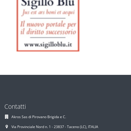
Contatti
Akros Sas di Pirovano Brigida e C.
Via Provinciale Nord n. 1 - 23837 - Taceno (LC), ITALIA