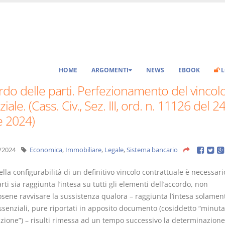
HOME
ARGOMENTI
NEWS
EBOOK
L
do delle parti. Perfezionamento del vincol
iale. (Cass. Civ., Sez. III, ord. n. 11126 del 2
e 2024)
/2024
Economica
,
Immobiliare
,
Legale
,
Sistema bancario
della configurabilità di un definitivo vincolo contrattuale è necessar
arti sia raggiunta l’intesa su tutti gli elementi dell’accordo, non
sene ravvisare la sussistenza qualora – raggiunta l’intesa solamen
ssenziali, pure riportati in apposito documento (cosiddetto “minuta
zione”) – risulti rimessa ad un tempo successivo la determinazione