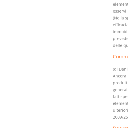
element
esservi
(Nella s
efficaci
immobili
I Vincoli Preliminari
Usufrutto Uso e
prevede
Abitazione
delle qu
D. Minussi
D. Minussi
Comm
Versione ebook
Versione ebook
€ 4,19
€ 4,19
(iva incl.)
(iva incl.)
(di Dani
Ancora u
produtt
generatr
fattispe
elementi
ulterior
2009/25