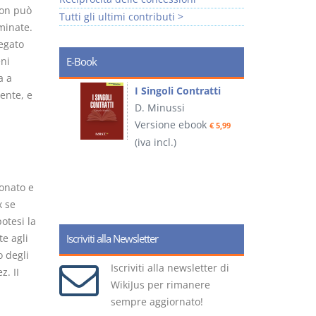
non può
Tutti gli ultimi contributi >
minate.
negato
eni
E-Book
a a
I Singoli Contratti
ente, e
uridica
D. Minussi
L
Versione ebook
€ 5,99
2
ook
(iva incl.)
€ 5,99
ionato e
(
x se
otesi la
e agli
Iscriviti alla Newsletter
o degli
Iscriviti alla newsletter di
z. II
WikiJus per rimanere
sempre aggiornato!