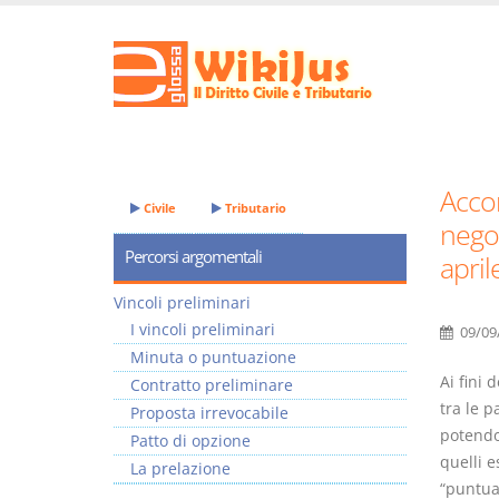
Accor
Civile
Tributario
negoz
Percorsi argomentali
april
Vincoli preliminari
I vincoli preliminari
09/09
Minuta o puntuazione
Ai fini 
Contratto preliminare
tra le p
Proposta irrevocabile
potendo
Patto di opzione
quelli e
La prelazione
“puntua