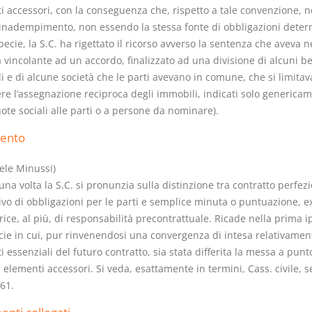
i accessori, con la conseguenza che, rispetto a tale convenzione, 
 inadempimento, non essendo la stessa fonte di obbligazioni deter
pecie, la S.C. ha rigettato il ricorso avverso la sentenza che aveva 
a vincolante ad un accordo, finalizzato ad una divisione di alcuni b
 e di alcune società che le parti avevano in comune, che si limitav
Prescrizione e
Rapporto e
re l’assegnazione reciproca degli immobili, indicati solo genericam
decadenza
relazione gi
ote sociali alle parti o a persone da nominare).
D. Minussi
D. Minussi
ento
Versione ebook
Versione eb
€ 4,19
(iva incl.)
(iva incl.)
ele Minussi)
na volta la S.C. si pronunzia sulla distinzione tra contratto perfez
ivo di obbligazioni per le parti e semplice minuta o puntuazione, e
ice, al più, di responsabilità precontrattuale. Ricade nella prima ip
cie in cui, pur rinvenendosi una convergenza di intesa relativament
 essenziali del futuro contratto, sia stata differita la messa a punt
i elementi accessori. Si veda, esattamente in termini, Cass. civile, se
61.