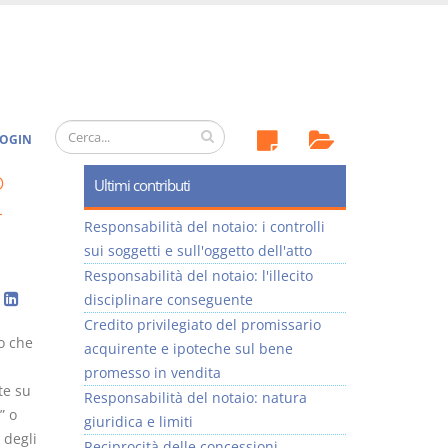
OGIN
o
Ultimi contributi
4
Responsabilità del notaio: i controlli
sui soggetti e sull'oggetto dell'atto
Responsabilità del notaio: l'illecito
disciplinare conseguente
Credito privilegiato del promissario
io che
acquirente e ipoteche sul bene
promesso in vendita
te su
Responsabilità del notaio: natura
” o
giuridica e limiti
 degli
Reciprocità delle concessioni