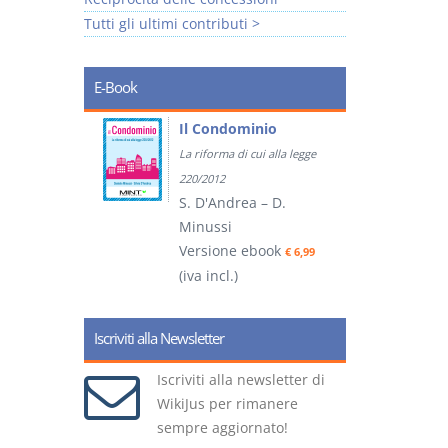
Tutti gli ultimi contributi >
E-Book
tratti
Il Condominio
La riforma di cui alla legge
ook
€ 5,99
220/2012
S. D'Andrea – D.
Minussi
(
Versione ebook
€ 6,99
(iva incl.)
Iscriviti alla Newsletter
Iscriviti alla newsletter di
WikiJus per rimanere
sempre aggiornato!