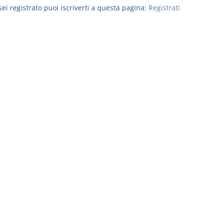
ei registrato puoi iscriverti a questa pagina:
Registrati
Rapporto e
I Singoli Con
relazione giuridica
D. Minussi
D. Minussi
Versione eb
Versione ebook
(iva incl.)
€ 5,99
(iva incl.)