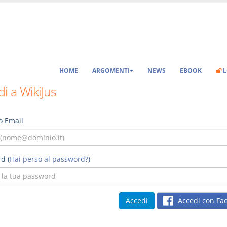
HOME
ARGOMENTI
NEWS
EBOOK
L
i a WikiJus
o Email
d (
Hai perso al password?
)
Accedi con Fa