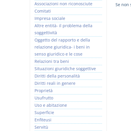
Associazioni non riconosciute
Se non s
Comitati
Impresa sociale
Altre entità- il problema della
soggettività
Usufrutto Uso e
Prescrizione e
Oggetto del rapporto e della
Abitazione
decadenza
relazione giuridica- i beni in
D. Minussi
D. Minussi
senso giuridico e le cose
Versione ebook
Versione ebook
€ 4,19
€ 4,19
Relazioni tra beni
(iva incl.)
(iva incl.)
Situazioni giuridiche soggettive
Diritti della personalità
Diritti reali in genere
Proprietà
Usufrutto
Uso e abitazione
Superficie
Enfiteusi
Servitù