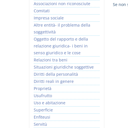
Associazioni non riconosciute
Se non s
Comitati
Impresa sociale
Altre entità- il problema della
soggettività
Prescrizione e
Rapporto e
Oggetto del rapporto e della
decadenza
relazione giuridica
relazione giuridica- i beni in
D. Minussi
D. Minussi
senso giuridico e le cose
Versione ebook
Versione ebook
€ 4,19
€ 5,99
Relazioni tra beni
(iva incl.)
(iva incl.)
Situazioni giuridiche soggettive
Diritti della personalità
Diritti reali in genere
Proprietà
Usufrutto
Uso e abitazione
Superficie
Enfiteusi
Servitù