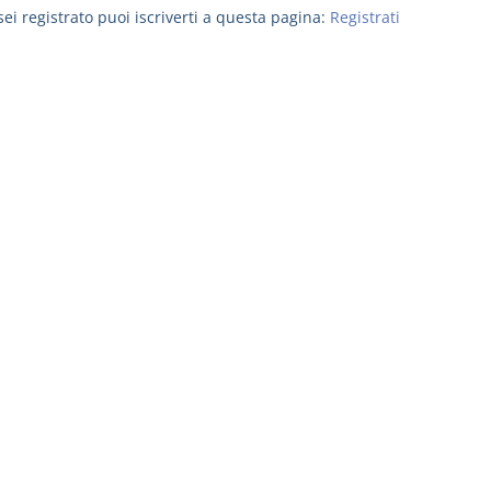
ei registrato puoi iscriverti a questa pagina:
Registrati
I Singoli Contratti
Il Condomin
D. Minussi
La riforma di cui
Versione ebook
€ 5,99
220/2012
(iva incl.)
S. D'Andrea 
Minussi
Versione eb
(iva incl.)