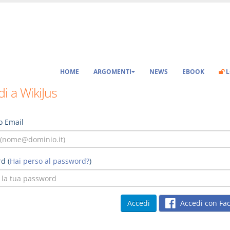
HOME
ARGOMENTI
NEWS
EBOOK
L
i a WikiJus
o Email
d (
Hai perso al password?
)
Accedi con Fa