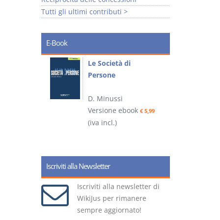
Tutti gli ultimi contributi >
E-Book
io
Le Società di
I
Persone
 alla legge
D. Minussi
– D.
Versione ebook
(
€ 5,99
(iva incl.)
ook
€ 6,99
Iscriviti alla Newsletter
Iscriviti alla newsletter di
WikiJus per rimanere
sempre aggiornato!