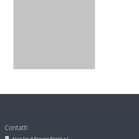
Contatti
Akros Sas di Pirovano Brigida e C.