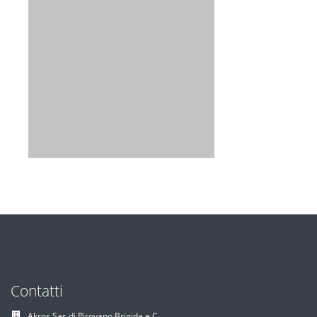
Contatti
Akros Sas di Pirovano Brigida e C.