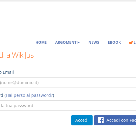
HOME
ARGOMENTI
NEWS
EBOOK
L
i a WikiJus
o Email
d (
Hai perso al password?
)
Accedi con Fa