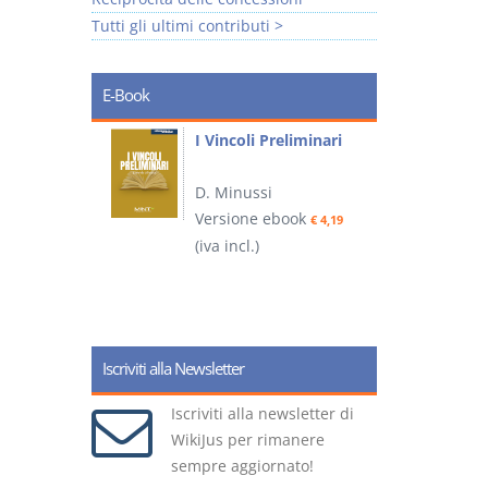
Tutti gli ultimi contributi >
E-Book
i
I Vincoli Preliminari
D. Minussi
Versione ebook
€ 4,19
ook
(iva incl.)
(
€ 5,99
Iscriviti alla Newsletter
Iscriviti alla newsletter di
WikiJus per rimanere
sempre aggiornato!