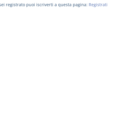
ei registrato puoi iscriverti a questa pagina:
Registrati
Il Condominio
Le Società d
Persone
La riforma di cui alla legge
220/2012
D. Minussi
S. D'Andrea – D.
Versione eb
Minussi
(iva incl.)
Versione ebook
€ 6,99
(iva incl.)