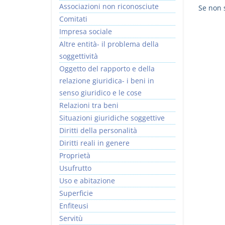
Associazioni non riconosciute
Se non s
Comitati
Impresa sociale
Altre entità- il problema della
soggettività
Rapporto e
I Singoli Contratti
Oggetto del rapporto e della
relazione giuridica
D. Minussi
relazione giuridica- i beni in
D. Minussi
Versione ebook
€ 5,99
senso giuridico e le cose
Versione ebook
(iva incl.)
€ 5,99
Relazioni tra beni
(iva incl.)
Situazioni giuridiche soggettive
Diritti della personalità
Diritti reali in genere
Proprietà
Usufrutto
Uso e abitazione
Superficie
Enfiteusi
Servitù