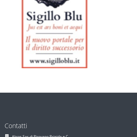
Contatti
Akros Sas di Pirovano Brigida e C.