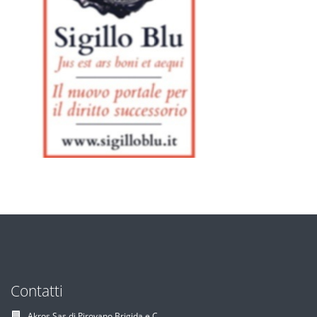
Contatti
Akros Sas di Pirovano Brigida e C.