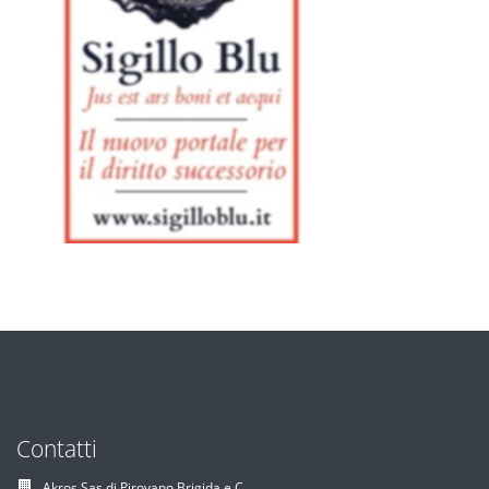
Contatti
Akros Sas di Pirovano Brigida e C.