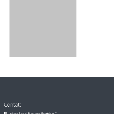
Contatti
Akros Sas di Pirovano Brigida e C.